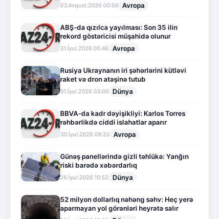
Avropa
03.Avqust.2026 00:59
ABŞ-da qızılca yayılması: Son 35 ilin
rekord göstəricisi müşahidə olunur
Avropa
31.İyul.2026 05:46
Rusiya Ukraynanın iri şəhərlərini kütləvi
raket və dron atəşinə tutub
Dünya
31.İyul.2026 03:09
BBVA-da kadr dəyişikliyi: Karlos Torres
rəhbərlikdə ciddi islahatlar aparır
Avropa
30.İyul.2026 09:33
Günəş panellərində gizli təhlükə: Yanğın
riski barədə xəbərdarlıq
Dünya
26.İyul.2026 10:52
52 milyon dollarlıq nəhəng səhv: Heç yerə
aparmayan yol görənləri heyrətə salır