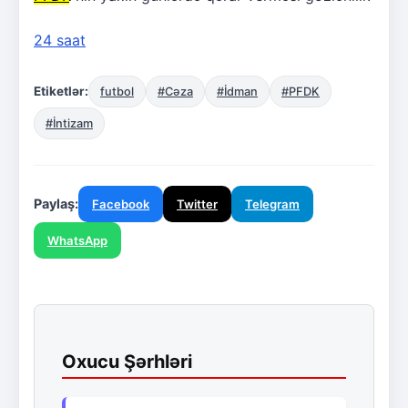
24 saat
Etiketlər:
futbol
#Cəza
#İdman
#PFDK
#İntizam
Paylaş:
Facebook
Twitter
Telegram
WhatsApp
Oxucu Şərhləri