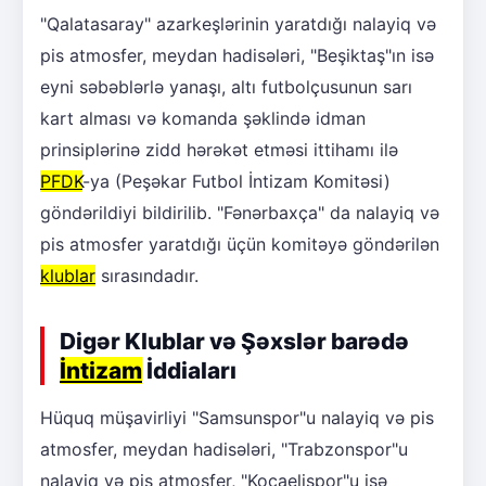
"Qalatasaray" azarkeşlərinin yaratdığı nalayiq və
pis atmosfer, meydan hadisələri, "Beşiktaş"ın isə
eyni səbəblərlə yanaşı, altı futbolçusunun sarı
kart alması və komanda şəklində idman
prinsiplərinə zidd hərəkət etməsi ittihamı ilə
PFDK
-ya (Peşəkar Futbol İntizam Komitəsi)
göndərildiyi bildirilib. "Fənərbaxça" da nalayiq və
pis atmosfer yaratdığı üçün komitəyə göndərilən
klublar
sırasındadır.
Digər Klublar və Şəxslər barədə
İntizam
İddiaları
Hüquq müşavirliyi "Samsunspor"u nalayiq və pis
atmosfer, meydan hadisələri, "Trabzonspor"u
nalayiq və pis atmosfer, "Kocaelispor"u isə