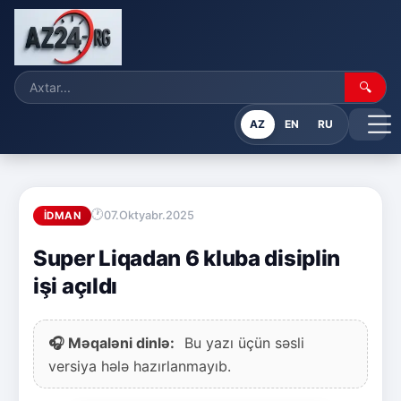
🔍
AZ
EN
RU
07.Oktyabr.2025
İDMAN
Super Liqadan 6 kluba disiplin
işi açıldı
🎧 Məqaləni dinlə:
Bu yazı üçün səsli
versiya hələ hazırlanmayıb.