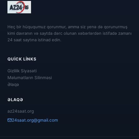
Heç bir hüququmuz qorunmur, amma siz yenə də qorunurmuş
kimi davranın və saytda dərc olunan xəbərlərdən istifadə zamanı
24 saat saytına istinad edin.
QUICK LINKS
Gizlilik Siyasəti
Məlumatların Silinməsi
Əlaqə
ƏLAQƏ
az24saat.org
24saat.org@gmail.com