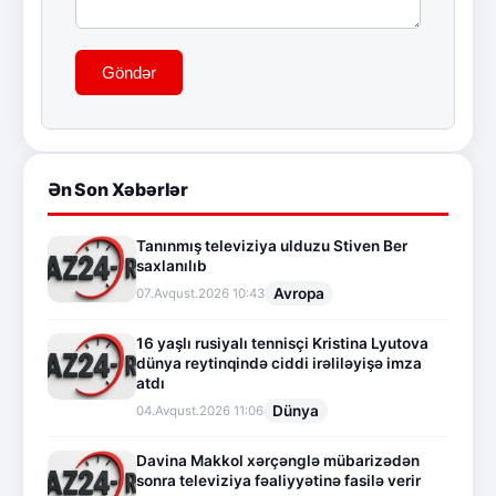
Göndər
Ən Son Xəbərlər
Tanınmış televiziya ulduzu Stiven Ber
saxlanılıb
Avropa
07.Avqust.2026 10:43
16 yaşlı rusiyalı tennisçi Kristina Lyutova
dünya reytinqində ciddi irəliləyişə imza
atdı
Dünya
04.Avqust.2026 11:06
Davina Makkol xərçənglə mübarizədən
sonra televiziya fəaliyyətinə fasilə verir