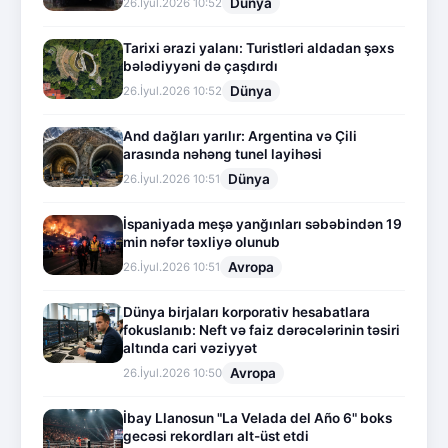
Dünya
26.İyul.2026 10:52
Tarixi ərazi yalanı: Turistləri aldadan şəxs
bələdiyyəni də çaşdırdı
Dünya
26.İyul.2026 10:52
And dağları yarılır: Argentina və Çili
arasında nəhəng tunel layihəsi
Dünya
26.İyul.2026 10:51
İspaniyada meşə yanğınları səbəbindən 19
min nəfər təxliyə olunub
Avropa
26.İyul.2026 10:51
Dünya birjaları korporativ hesabatlara
fokuslanıb: Neft və faiz dərəcələrinin təsiri
altında cari vəziyyət
Avropa
26.İyul.2026 10:50
İbay Llanosun "La Velada del Año 6" boks
gecəsi rekordları alt-üst etdi