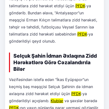
təlimatlara zidd hərəkət etdiyi üçün
PFDK
-ya
göndərib. Bundan əlavə, "Antalyaspor"un
məşqçisi Erman Kılıçın təlimatlara zidd hərəkəti,
təhqir və təhdidi, futbolçusu Veysel Sarının isə
təlimatlara zidd hərəkəti səbəbindən
PFDK
-ya
göndərildiyi qeyd olunub.
Selçuk Şahin İdman Əxlaqına Zidd
Hərəkətlərə Görə Cəzalandırıla
Bilər
Vəzifəsindən istefa edən "İkas Eyüpspor"un
keçmiş baş məşqçisi Selçuk Şahinin də idman
əxlaqına zidd hərəkət etdiyi üçün
PFDK
-ya
göndərildiyi açıqlanıb.
Klublar
və şəxslər barədə
PFDK
-nın yaxın günlərdə qərar verməsi gözlənilir.