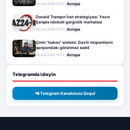
Avropa
26.İyul.2026 10:50
Donald Trampın İran strategiyası: Yaxın
Şərqdə növbəti gərginlik mərhələsi
Avropa
26.İyul.2026 10:50
Çinin “hukou” sistemi: Daxili miqrantların
qarşısındakı görünməz sədd
Avropa
26.İyul.2026 10:22
Telegramda izləyin
📲 Telegram Kanalımıza Qoşul