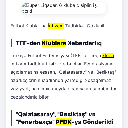
Futbol Klublarına
İntizam
Tədbirləri Gözlənilir
TFF-dən
Klublara
Xəbərdarlıq
Türkiyə Futbol Federasiyası (TFF) bir neçə
kluba
intizam tədbirləri tətbiq edə bilər. Federasiyanın
açıqlamasına əsasən, "Qalatasaray" və "Beşiktaş"
azarkeşlərinin stadionda yaratdığı xoşagəlməz
vəziyyət, həmçinin meydan hadisələri səbəbindən
cəzalandırıla bilər.
"Qalatasaray", "Beşiktaş" və
"Fənərbaxça"
PFDK
-ya Göndərildi