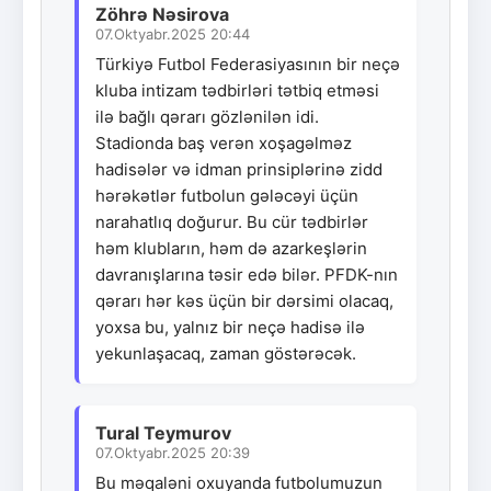
Zöhrə Nəsirova
07.Oktyabr.2025 20:44
Türkiyə Futbol Federasiyasının bir neçə
kluba intizam tədbirləri tətbiq etməsi
ilə bağlı qərarı gözlənilən idi.
Stadionda baş verən xoşagəlməz
hadisələr və idman prinsiplərinə zidd
hərəkətlər futbolun gələcəyi üçün
narahatlıq doğurur. Bu cür tədbirlər
həm klubların, həm də azarkeşlərin
davranışlarına təsir edə bilər. PFDK-nın
qərarı hər kəs üçün bir dərsimi olacaq,
yoxsa bu, yalnız bir neçə hadisə ilə
yekunlaşacaq, zaman göstərəcək.
Tural Teymurov
07.Oktyabr.2025 20:39
Bu məqaləni oxuyanda futbolumuzun