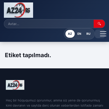
🔍
AZ
EN
RU
Etiket tapılmadı.
Heç bir hüququmuz qorunmur, amma siz yenə də qorunurmuş
kimi davranın və saytda dərc olunan xəbərlərdən istifadə zamanı