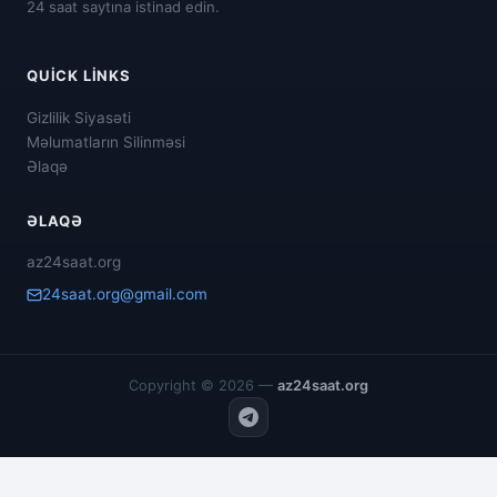
24 saat saytına istinad edin.
QUICK LINKS
Gizlilik Siyasəti
Məlumatların Silinməsi
Əlaqə
ƏLAQƏ
az24saat.org
24saat.org@gmail.com
Copyright © 2026 —
az24saat.org