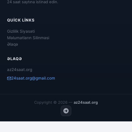
24 saat saytına istinad edin.
QUICK LINKS
Gizlilik Siyasəti
Məlumatların Silinməsi
Əlaqə
ƏLAQƏ
az24saat.org
24saat.org@gmail.com
Copyright © 2026 —
az24saat.org