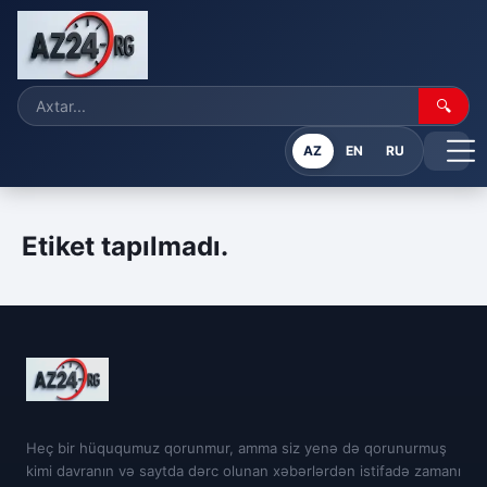
🔍
AZ
EN
RU
Etiket tapılmadı.
Heç bir hüququmuz qorunmur, amma siz yenə də qorunurmuş
kimi davranın və saytda dərc olunan xəbərlərdən istifadə zamanı