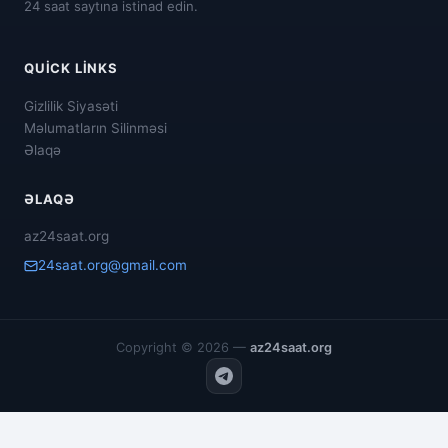
24 saat saytına istinad edin.
QUICK LINKS
Gizlilik Siyasəti
Məlumatların Silinməsi
Əlaqə
ƏLAQƏ
az24saat.org
24saat.org@gmail.com
Copyright © 2026 —
az24saat.org