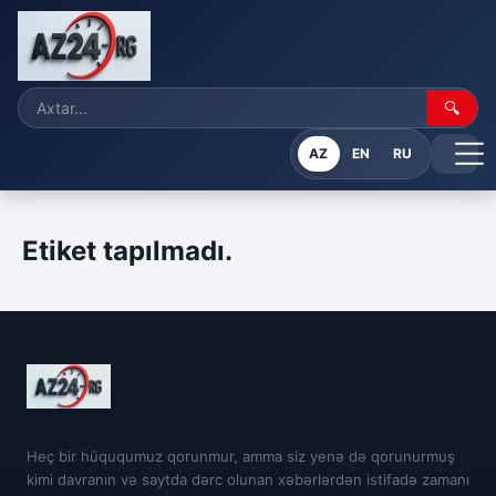
🔍
AZ
EN
RU
Etiket tapılmadı.
Heç bir hüququmuz qorunmur, amma siz yenə də qorunurmuş
kimi davranın və saytda dərc olunan xəbərlərdən istifadə zamanı