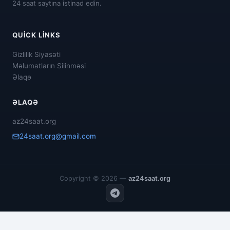
24 saat saytına istinad edin.
QUICK LINKS
Gizlilik Siyasəti
Məlumatların Silinməsi
Əlaqə
ƏLAQƏ
az24saat.org
24saat.org@gmail.com
Copyright © 2026 —
az24saat.org