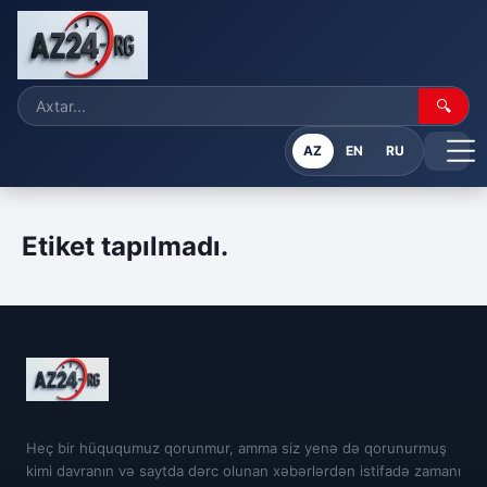
🔍
AZ
EN
RU
Etiket tapılmadı.
Heç bir hüququmuz qorunmur, amma siz yenə də qorunurmuş
kimi davranın və saytda dərc olunan xəbərlərdən istifadə zamanı