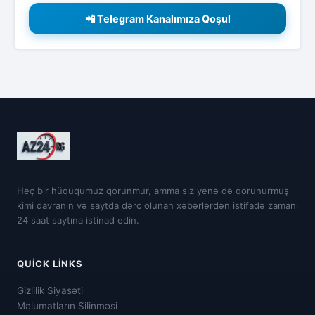
📲 Telegram Kanalımıza Qoşul
Heç bir hüququmuz qorunmur, amma siz yenə də qorunurmuş
kimi davranın və saytda dərc olunan xəbərlərdən istifadə zamanı
24 saat saytına istinad edin.
QUICK LINKS
Gizlilik Siyasəti
Məlumatların Silinməsi