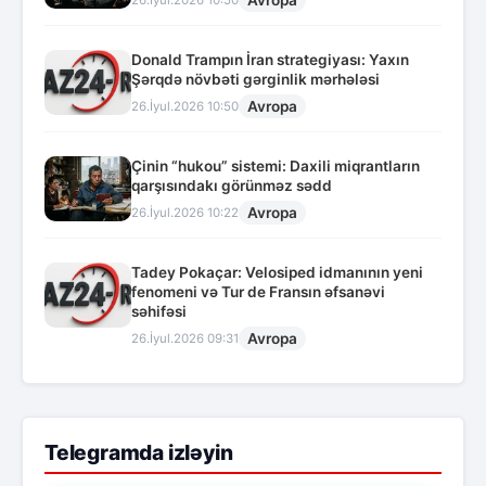
Avropa
26.İyul.2026 10:50
Donald Trampın İran strategiyası: Yaxın
Şərqdə növbəti gərginlik mərhələsi
Avropa
26.İyul.2026 10:50
Çinin “hukou” sistemi: Daxili miqrantların
qarşısındakı görünməz sədd
Avropa
26.İyul.2026 10:22
Tadey Pokaçar: Velosiped idmanının yeni
fenomeni və Tur de Fransın əfsanəvi
səhifəsi
Avropa
26.İyul.2026 09:31
Telegramda izləyin