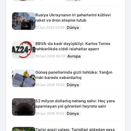
Rusiya Ukraynanın iri şəhərlərini kütləvi
raket və dron atəşinə tutub
Dünya
31.İyul.2026 03:09
BBVA-da kadr dəyişikliyi: Karlos Torres
rəhbərlikdə ciddi islahatlar aparır
Avropa
30.İyul.2026 09:33
Günəş panellərində gizli təhlükə: Yanğın
riski barədə xəbərdarlıq
Dünya
26.İyul.2026 10:52
52 milyon dollarlıq nəhəng səhv: Heç yerə
aparmayan yol görənləri heyrətə salır
Dünya
26.İyul.2026 10:52
Tarixi ərazi yalanı: Turistləri aldadan şəxs