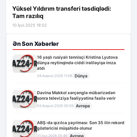
Yüksel Yıldırım transferi təsdiqlədi:
Tam razılıq
10.İyul.2025 18:02
Ən Son Xəbərlər
16 yaşlı rusiyalı tennisçi Kristina Lyutova
dünya reytinqində ciddi irəliləyişə imza
atdı
Dünya
04.Avqust.2026 11:06
Davina Makkol xərçənglə mübarizədən
sonra televiziya fəaliyyətinə fasilə verir
Avropa
03.Avqust.2026 00:59
ABŞ-da qızılca yayılması: Son 35 ilin rekord
göstəricisi müşahidə olunur
Avropa
31.İyul.2026 05:46