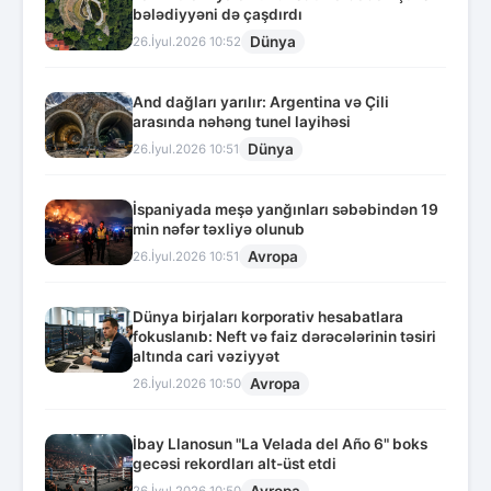
bələdiyyəni də çaşdırdı
Dünya
26.İyul.2026 10:52
And dağları yarılır: Argentina və Çili
arasında nəhəng tunel layihəsi
Dünya
26.İyul.2026 10:51
İspaniyada meşə yanğınları səbəbindən 19
min nəfər təxliyə olunub
Avropa
26.İyul.2026 10:51
Dünya birjaları korporativ hesabatlara
fokuslanıb: Neft və faiz dərəcələrinin təsiri
altında cari vəziyyət
Avropa
26.İyul.2026 10:50
İbay Llanosun "La Velada del Año 6" boks
gecəsi rekordları alt-üst etdi