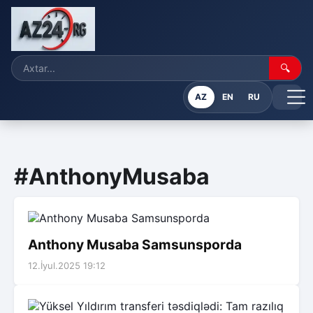
🔍
AZ
EN
RU
#AnthonyMusaba
Anthony Musaba Samsunsporda
12.İyul.2025 19:12