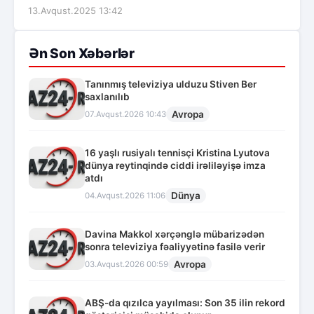
13.Avqust.2025 13:42
Ən Son Xəbərlər
Tanınmış televiziya ulduzu Stiven Ber
saxlanılıb
Avropa
07.Avqust.2026 10:43
16 yaşlı rusiyalı tennisçi Kristina Lyutova
dünya reytinqində ciddi irəliləyişə imza
atdı
Dünya
04.Avqust.2026 11:06
Davina Makkol xərçənglə mübarizədən
sonra televiziya fəaliyyətinə fasilə verir
Avropa
03.Avqust.2026 00:59
ABŞ-da qızılca yayılması: Son 35 ilin rekord