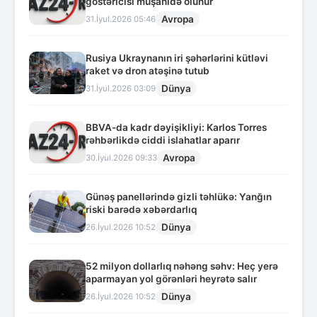
göstəricisi müşahidə olunur
Avropa
31.İyul.2026 05:46
Rusiya Ukraynanın iri şəhərlərini kütləvi
raket və dron atəşinə tutub
Dünya
31.İyul.2026 03:09
BBVA-da kadr dəyişikliyi: Karlos Torres
rəhbərlikdə ciddi islahatlar aparır
Avropa
30.İyul.2026 09:33
Günəş panellərində gizli təhlükə: Yanğın
riski barədə xəbərdarlıq
Dünya
26.İyul.2026 10:52
52 milyon dollarlıq nəhəng səhv: Heç yerə
aparmayan yol görənləri heyrətə salır
Dünya
26.İyul.2026 10:52