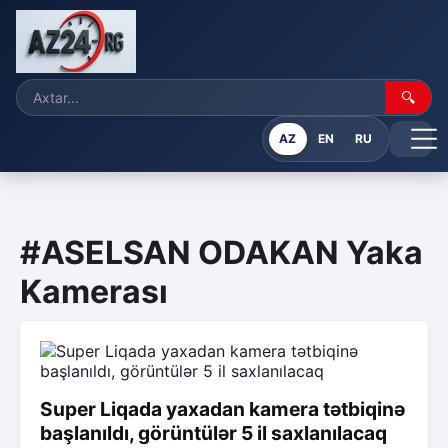
🔍
AZ
EN
RU
#ASELSAN ODAKAN Yaka
Kamerası
Super Liqada yaxadan kamera tətbiqinə
başlanıldı, görüntülər 5 il saxlanılacaq