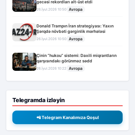
gecəsi rekordları alt-üst etdi
Avropa
26.İyul.2026 10:50
Donald Trampın İran strategiyası: Yaxın
Şərqdə növbəti gərginlik mərhələsi
Avropa
26.İyul.2026 10:50
Çinin “hukou” sistemi: Daxili miqrantların
qarşısındakı görünməz sədd
Avropa
26.İyul.2026 10:22
Telegramda izləyin
📲 Telegram Kanalımıza Qoşul