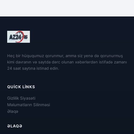
Heç bir hüququmuz qorunmur, amma siz yenə də qorunurmuş
kimi davranın və saytda dərc olunan xəbərlərdən istifadə zamanı
24 saat saytına istinad edin.
QUICK LINKS
Gizlilik Siyasəti
Məlumatların Silinməsi
Əlaqə
ƏLAQƏ