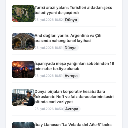
Tarixi ərazi yalanı: Turistləri aldadan şəxs
bələdiyyəni də çaşdırdı
Dünya
26.İyul.2026 10:52
And dağları yarılır: Argentina və Çili
arasında nəhəng tunel layihəsi
Dünya
26.İyul.2026 10:51
İspaniyada meşə yanğınları səbəbindən 19
min nəfər təxliyə olunub
Avropa
26.İyul.2026 10:51
Dünya birjaları korporativ hesabatlara
fokuslanıb: Neft və faiz dərəcələrinin təsiri
altında cari vəziyyət
Avropa
26.İyul.2026 10:50
İbay Llanosun "La Velada del Año 6" boks