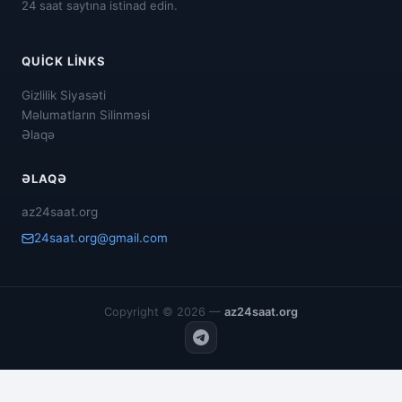
24 saat saytına istinad edin.
QUICK LINKS
Gizlilik Siyasəti
Məlumatların Silinməsi
Əlaqə
ƏLAQƏ
az24saat.org
24saat.org@gmail.com
Copyright © 2026 —
az24saat.org