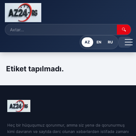
🔍
AZ
EN
RU
Etiket tapılmadı.
Heç bir hüququmuz qorunmur, amma siz yenə də qorunurmuş
kimi davranın və saytda dərc olunan xəbərlərdən istifadə zamanı