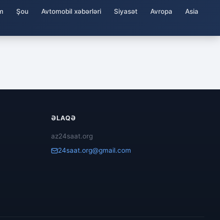
m
Şou
Avtomobil xəbərləri
Siyasət
Avropa
Asia
ƏLAQƏ
az24saat.org
24saat.org@gmail.com