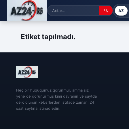
🔍
AZ
Etiket tapılmadı.
Heç bir hüququmuz qorunmur, amma siz
yenə də qorunurmuş kimi davranın və saytda
dərc olunan xəbərlərdən istifadə zamanı 24
saat saytına istinad edin.