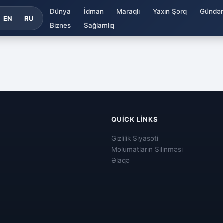
Dünya
İdman
Maraqlı
Yaxın Şərq
Gündə
EN
RU
Biznes
Sağlamlıq
QUICK LINKS
Gizlilik Siyasəti
Məlumatların Silinməsi
Əlaqə