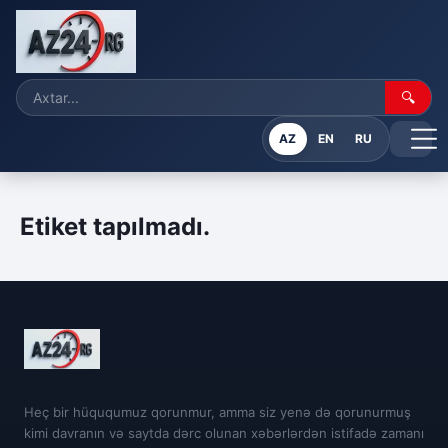
🔍
AZ
EN
RU
Etiket tapılmadı.
Heç bir hüququmuz qorunmur, amma siz yenə də qorunurmuş
kimi davranın və saytda dərc olunan xəbərlərdən istifadə zamanı