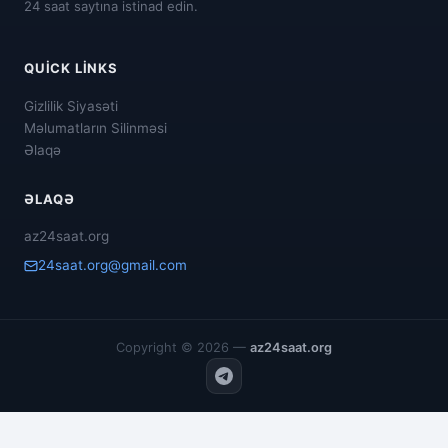
24 saat saytına istinad edin.
QUICK LINKS
Gizlilik Siyasəti
Məlumatların Silinməsi
Əlaqə
ƏLAQƏ
az24saat.org
24saat.org@gmail.com
Copyright © 2026 —
az24saat.org