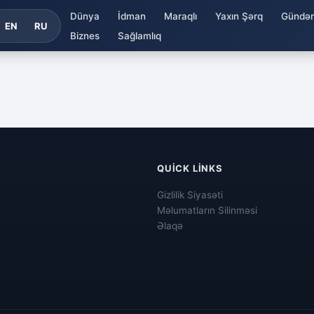
Dünya
İdman
Maraqlı
Yaxın Şərq
Gündə
EN
RU
Biznes
Sağlamlıq
QUICK LINKS
Gizlilik Siyasəti
Məlumatların Silinməsi
Əlaqə