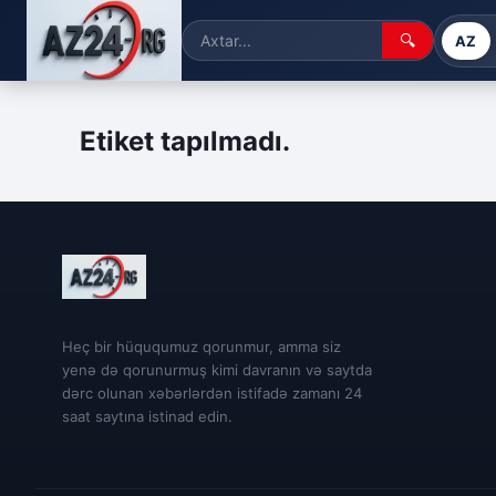
🔍
AZ
Etiket tapılmadı.
Heç bir hüququmuz qorunmur, amma siz
yenə də qorunurmuş kimi davranın və saytda
dərc olunan xəbərlərdən istifadə zamanı 24
saat saytına istinad edin.