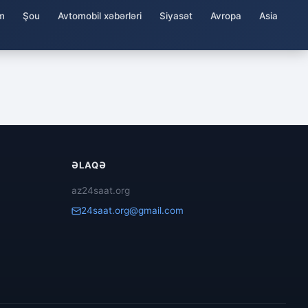
m
Şou
Avtomobil xəbərləri
Siyasət
Avropa
Asia
ƏLAQƏ
az24saat.org
24saat.org@gmail.com