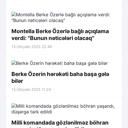
Montella Berke Özerlə bağlı açıqlama
verdi: "Bunun nəticələri olacaq"
13.Oktyabr.2025 22:46
Berke Özerin hərəkəti baha başa gələ
bilər
13.Oktyabr.2025 11:24
Milli komandada gözlənilməz böhran