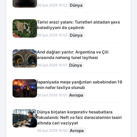
Dünya
26.İyul.2026 10:52
Tarixi ərazi yalanı: Turistləri aldadan şəxs
bələdiyyəni də çaşdırdı
Dünya
26.İyul.2026 10:52
And dağları yarılır: Argentina və Çili
arasında nəhəng tunel layihəsi
Dünya
26.İyul.2026 10:51
İspaniyada meşə yanğınları səbəbindən 19
min nəfər təxliyə olunub
Avropa
26.İyul.2026 10:51
Dünya birjaları korporativ hesabatlara
fokuslanıb: Neft və faiz dərəcələrinin təsiri
altında cari vəziyyət
Avropa
26.İyul.2026 10:50