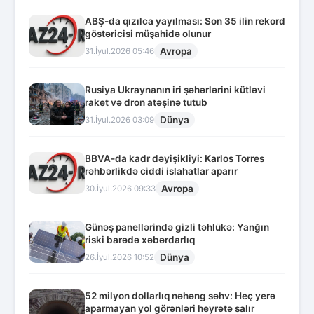
ABŞ-da qızılca yayılması: Son 35 ilin rekord
göstəricisi müşahidə olunur
Avropa
31.İyul.2026 05:46
Rusiya Ukraynanın iri şəhərlərini kütləvi
raket və dron atəşinə tutub
Dünya
31.İyul.2026 03:09
BBVA-da kadr dəyişikliyi: Karlos Torres
rəhbərlikdə ciddi islahatlar aparır
Avropa
30.İyul.2026 09:33
Günəş panellərində gizli təhlükə: Yanğın
riski barədə xəbərdarlıq
Dünya
26.İyul.2026 10:52
52 milyon dollarlıq nəhəng səhv: Heç yerə
aparmayan yol görənləri heyrətə salır