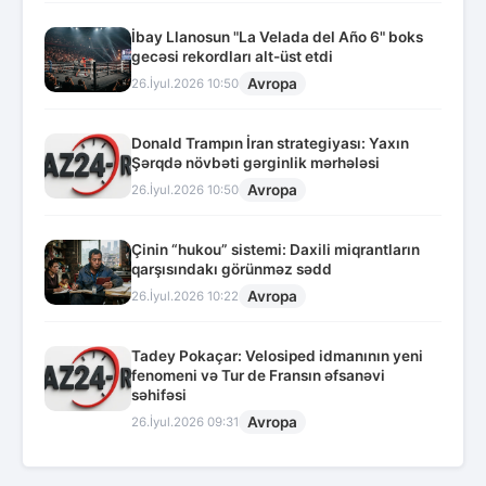
İbay Llanosun "La Velada del Año 6" boks
gecəsi rekordları alt-üst etdi
Avropa
26.İyul.2026 10:50
Donald Trampın İran strategiyası: Yaxın
Şərqdə növbəti gərginlik mərhələsi
Avropa
26.İyul.2026 10:50
Çinin “hukou” sistemi: Daxili miqrantların
qarşısındakı görünməz sədd
Avropa
26.İyul.2026 10:22
Tadey Pokaçar: Velosiped idmanının yeni
fenomeni və Tur de Fransın əfsanəvi
səhifəsi
Avropa
26.İyul.2026 09:31