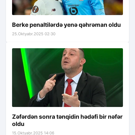
Berke penaltilərdə yenə qəhrəman oldu
25.Oktyabr.2025 02:30
Zəfərdən sonra tənqidin hədəfi bir nəfər
oldu
15.Oktyabr.2025 14:06