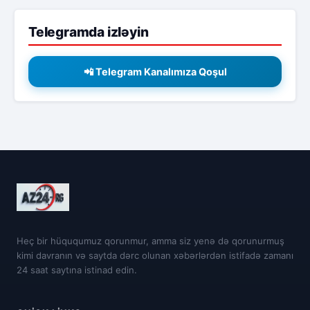
Telegramda izləyin
📲 Telegram Kanalımıza Qoşul
Heç bir hüququmuz qorunmur, amma siz yenə də qorunurmuş
kimi davranın və saytda dərc olunan xəbərlərdən istifadə zamanı
24 saat saytına istinad edin.