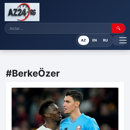
🔍
AZ
EN
RU
#BerkeÖzer