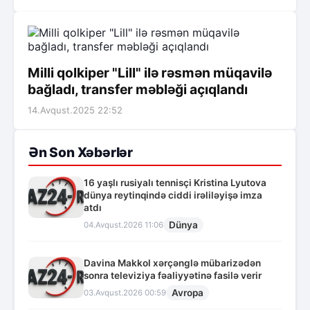
Milli qolkiper "Lill" ilə rəsmən müqavilə
bağladı, transfer məbləği açıqlandı
14.Avqust.2025 22:52
Ən Son Xəbərlər
16 yaşlı rusiyalı tennisçi Kristina Lyutova
dünya reytinqində ciddi irəliləyişə imza
atdı
Dünya
04.Avqust.2026 11:06
Davina Makkol xərçənglə mübarizədən
sonra televiziya fəaliyyətinə fasilə verir
Avropa
03.Avqust.2026 00:59