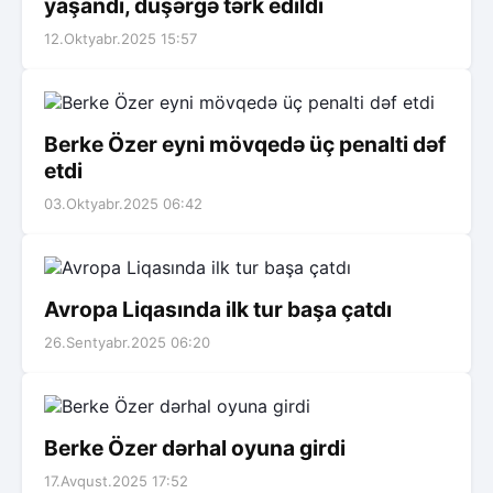
yaşandı, düşərgə tərk edildi
12.Oktyabr.2025 15:57
Berke Özer eyni mövqedə üç penalti dəf
etdi
03.Oktyabr.2025 06:42
Avropa Liqasında ilk tur başa çatdı
26.Sentyabr.2025 06:20
Berke Özer dərhal oyuna girdi
17.Avqust.2025 17:52