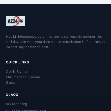
Heç bir hüququmuz qorunmur, amma siz yenə də qorunurmuş
kimi davranın və saytda dərc olunan xəbərlərdən istifadə zamanı
24 saat saytına istinad edin.
QUICK LINKS
Gizlilik Siyasəti
Məlumatların Silinməsi
Əlaqə
ƏLAQƏ
az24saat.org