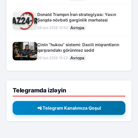
Donald Trampın İran strategiyası: Yaxın
Şərqdə növbəti gərginlik mərhələsi
Avropa
26.İyul.2026 10:50
Çinin “hukou” sistemi: Daxili miqrantların
qarşısındakı görünməz sədd
Avropa
26.İyul.2026 10:22
Telegramda izləyin
📲 Telegram Kanalımıza Qoşul