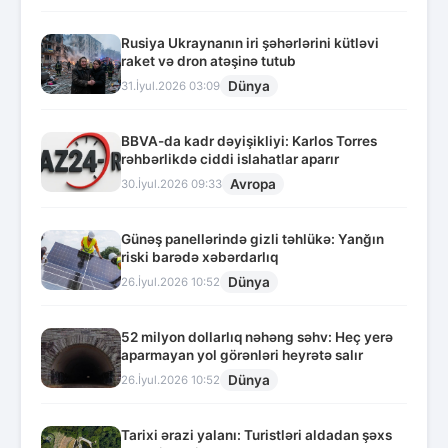
Rusiya Ukraynanın iri şəhərlərini kütləvi
raket və dron atəşinə tutub
Dünya
31.İyul.2026 03:09
BBVA-da kadr dəyişikliyi: Karlos Torres
rəhbərlikdə ciddi islahatlar aparır
Avropa
30.İyul.2026 09:33
Günəş panellərində gizli təhlükə: Yanğın
riski barədə xəbərdarlıq
Dünya
26.İyul.2026 10:52
52 milyon dollarlıq nəhəng səhv: Heç yerə
aparmayan yol görənləri heyrətə salır
Dünya
26.İyul.2026 10:52
Tarixi ərazi yalanı: Turistləri aldadan şəxs