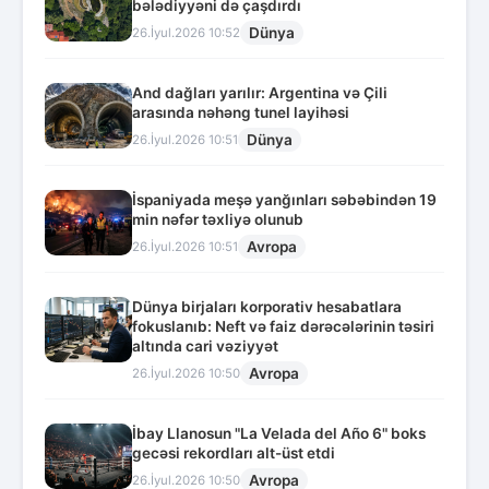
bələdiyyəni də çaşdırdı
Dünya
26.İyul.2026 10:52
And dağları yarılır: Argentina və Çili
arasında nəhəng tunel layihəsi
Dünya
26.İyul.2026 10:51
İspaniyada meşə yanğınları səbəbindən 19
min nəfər təxliyə olunub
Avropa
26.İyul.2026 10:51
Dünya birjaları korporativ hesabatlara
fokuslanıb: Neft və faiz dərəcələrinin təsiri
altında cari vəziyyət
Avropa
26.İyul.2026 10:50
İbay Llanosun "La Velada del Año 6" boks
gecəsi rekordları alt-üst etdi
Avropa
26.İyul.2026 10:50