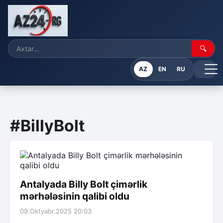
🔍
AZ
EN
RU
#BillyBolt
Antalyada Billy Bolt çimərlik
mərhələsinin qalibi oldu
09.Oktyabr.2025 20:03