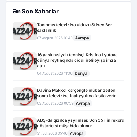
Ən Son Xəbərlər
Tanınmış televiziya ulduzu Stiven Ber
saxlanılıb
Avropa
07.Avqust.2026 10:43
16 yaşlı rusiyalı tennisçi Kristina Lyutova
dünya reytinqində ciddi irəliləyişə imza
atdı
Dünya
04.Avqust.2026 11:06
Davina Makkol xərçənglə mübarizədən
sonra televiziya fəaliyyətinə fasilə verir
Avropa
03.Avqust.2026 00:59
ABŞ-da qızılca yayılması: Son 35 ilin rekord
göstəricisi müşahidə olunur
Avropa
31.İyul.2026 05:46