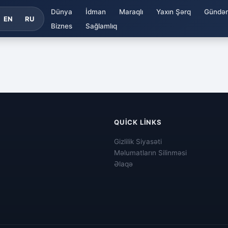
Dünya
İdman
Maraqlı
Yaxın Şərq
Gündə
EN
RU
Biznes
Sağlamlıq
QUICK LINKS
Gizlilik Siyasəti
Məlumatların Silinməsi
Əlaqə