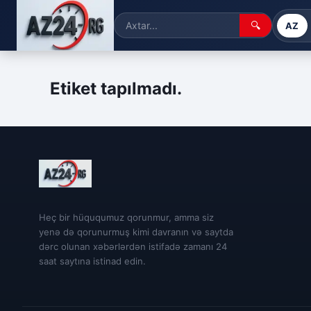
🔍
AZ
Etiket tapılmadı.
Heç bir hüququmuz qorunmur, amma siz
yenə də qorunurmuş kimi davranın və saytda
dərc olunan xəbərlərdən istifadə zamanı 24
saat saytına istinad edin.