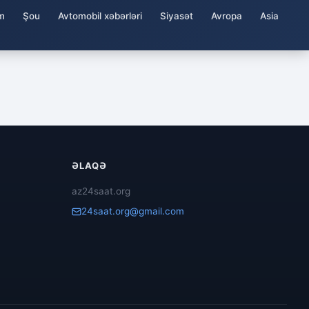
m
Şou
Avtomobil xəbərləri
Siyasət
Avropa
Asia
ƏLAQƏ
az24saat.org
24saat.org@gmail.com