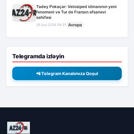
Tadey Pokaçar: Velosiped idmanının yeni
fenomeni və Tur de Fransın əfsanəvi
səhifəsi
Avropa
26.İyul.2026 09:31
Telegramda izləyin
📲 Telegram Kanalımıza Qoşul