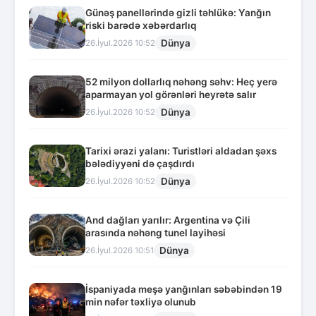
Günəş panellərində gizli təhlükə: Yanğın
riski barədə xəbərdarlıq
Dünya
26.İyul.2026 10:52
52 milyon dollarlıq nəhəng səhv: Heç yerə
aparmayan yol görənləri heyrətə salır
Dünya
26.İyul.2026 10:52
Tarixi ərazi yalanı: Turistləri aldadan şəxs
bələdiyyəni də çaşdırdı
Dünya
26.İyul.2026 10:52
And dağları yarılır: Argentina və Çili
arasında nəhəng tunel layihəsi
Dünya
26.İyul.2026 10:51
İspaniyada meşə yanğınları səbəbindən 19
min nəfər təxliyə olunub