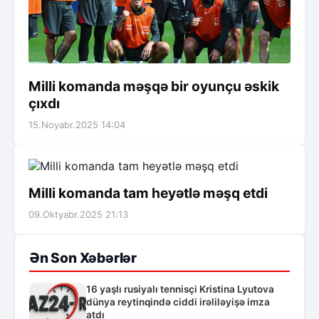
Milli komanda məşqə bir oyunçu əskik
çıxdı
15.Noyabr.2025 14:04
Milli komanda tam heyətlə məşq etdi
09.Oktyabr.2025 21:13
Ən Son Xəbərlər
16 yaşlı rusiyalı tennisçi Kristina Lyutova
dünya reytinqində ciddi irəliləyişə imza
atdı