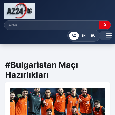
🔍
AZ
EN
RU
#Bulgaristan Maçı
Hazırlıkları