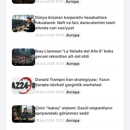
Avropa
26.İyul.2026 10:51
Dünya birjaları korporativ hesabatlara
fokuslanıb: Neft və faiz dərəcələrinin təsiri
altında cari vəziyyət
Avropa
26.İyul.2026 10:50
İbay Llanosun "La Velada del Año 6" boks
gecəsi rekordları alt-üst etdi
Avropa
26.İyul.2026 10:50
Donald Trampın İran strategiyası: Yaxın
Şərqdə növbəti gərginlik mərhələsi
Avropa
26.İyul.2026 10:50
Çinin “hukou” sistemi: Daxili miqrantların
qarşısındakı görünməz sədd
Avropa
26.İyul.2026 10:22