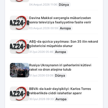
Dünya
04.Avqust.2026 11:06
Davina Makkol xərçənglə mübarizədən
sonra televiziya fəaliyyətinə fasilə verir
Avropa
03.Avqust.2026 00:59
ABŞ-da qızılca yayılması: Son 35 ilin rekord
göstəricisi müşahidə olunur
Avropa
31.İyul.2026 05:46
Rusiya Ukraynanın iri şəhərlərini kütləvi
raket və dron atəşinə tutub
Dünya
31.İyul.2026 03:09
BBVA-da kadr dəyişikliyi: Karlos Torres
rəhbərlikdə ciddi islahatlar aparır
Avropa
30.İyul.2026 09:33