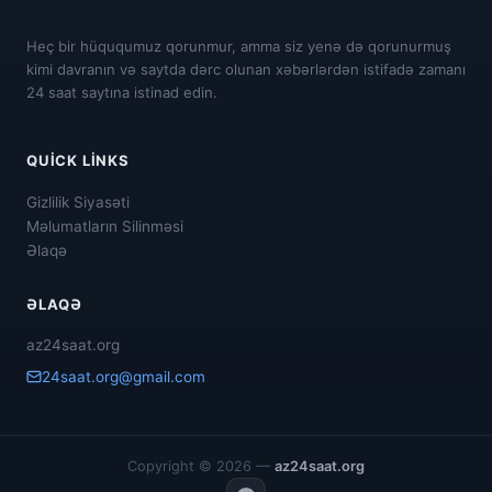
Heç bir hüququmuz qorunmur, amma siz yenə də qorunurmuş
kimi davranın və saytda dərc olunan xəbərlərdən istifadə zamanı
24 saat saytına istinad edin.
QUICK LINKS
Gizlilik Siyasəti
Məlumatların Silinməsi
Əlaqə
ƏLAQƏ
az24saat.org
24saat.org@gmail.com
Copyright © 2026 —
az24saat.org