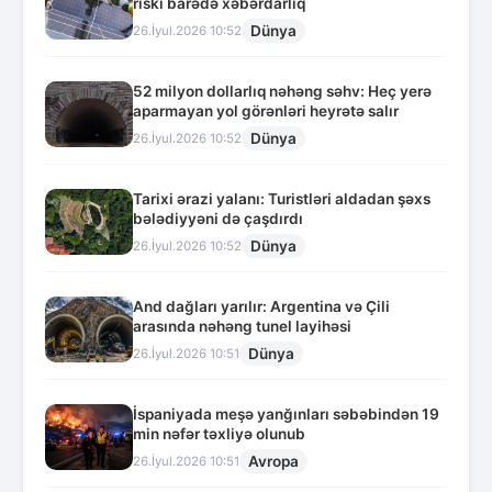
riski barədə xəbərdarlıq
Dünya
26.İyul.2026 10:52
52 milyon dollarlıq nəhəng səhv: Heç yerə
aparmayan yol görənləri heyrətə salır
Dünya
26.İyul.2026 10:52
Tarixi ərazi yalanı: Turistləri aldadan şəxs
bələdiyyəni də çaşdırdı
Dünya
26.İyul.2026 10:52
And dağları yarılır: Argentina və Çili
arasında nəhəng tunel layihəsi
Dünya
26.İyul.2026 10:51
İspaniyada meşə yanğınları səbəbindən 19
min nəfər təxliyə olunub
Avropa
26.İyul.2026 10:51