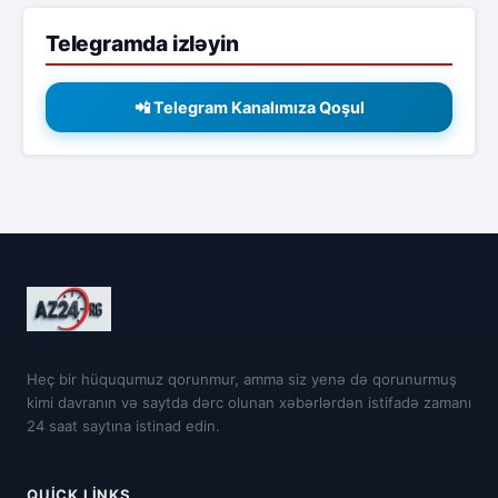
Telegramda izləyin
📲 Telegram Kanalımıza Qoşul
Heç bir hüququmuz qorunmur, amma siz yenə də qorunurmuş
kimi davranın və saytda dərc olunan xəbərlərdən istifadə zamanı
24 saat saytına istinad edin.
QUICK LINKS