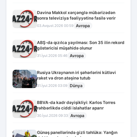
Davina Makkol xərçənglə mübarizədən
sonra televiziya fəaliyyətinə fasilə verir
Avropa
03.Avqust.2026 00:59
ABŞ-da qızılca yayılması: Son 35 ilin rekord
göstəricisi müşahidə olunur
Avropa
31.İyul.2026 05:46
Rusiya Ukraynanın iri şəhərlərini kütləvi
raket və dron atəşinə tutub
Dünya
31.İyul.2026 03:09
BBVA-da kadr dəyişikliyi: Karlos Torres
rəhbərlikdə ciddi islahatlar aparır
Avropa
30.İyul.2026 09:33
Günəş panellərində gizli təhlükə: Yanğın