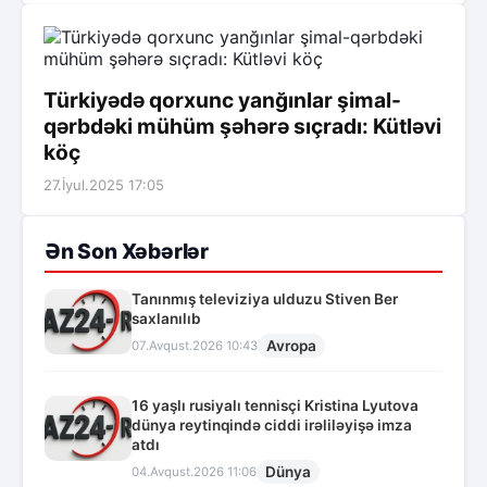
Türkiyədə qorxunc yanğınlar şimal-
qərbdəki mühüm şəhərə sıçradı: Kütləvi
köç
27.İyul.2025 17:05
Ən Son Xəbərlər
Tanınmış televiziya ulduzu Stiven Ber
saxlanılıb
Avropa
07.Avqust.2026 10:43
16 yaşlı rusiyalı tennisçi Kristina Lyutova
dünya reytinqində ciddi irəliləyişə imza
atdı
Dünya
04.Avqust.2026 11:06