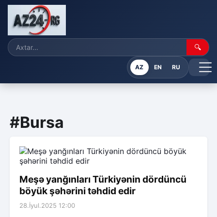
🔍
AZ
EN
RU
#Bursa
Meşə yanğınları Türkiyənin dördüncü
böyük şəhərini təhdid edir
28.İyul.2025 12:00