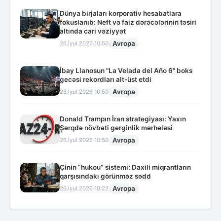
Dünya birjaları korporativ hesabatlara
fokuslanıb: Neft və faiz dərəcələrinin təsiri
altında cari vəziyyət
Avropa
26.İyul.2026 10:50
İbay Llanosun "La Velada del Año 6" boks
gecəsi rekordları alt-üst etdi
Avropa
26.İyul.2026 10:50
Donald Trampın İran strategiyası: Yaxın
Şərqdə növbəti gərginlik mərhələsi
Avropa
26.İyul.2026 10:50
Çinin “hukou” sistemi: Daxili miqrantların
qarşısındakı görünməz sədd
Avropa
26.İyul.2026 10:22