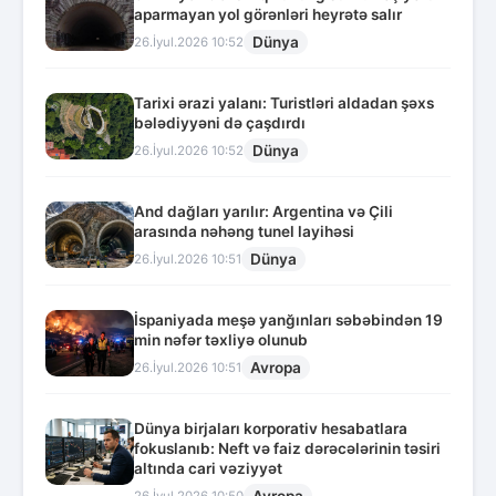
aparmayan yol görənləri heyrətə salır
Dünya
26.İyul.2026 10:52
Tarixi ərazi yalanı: Turistləri aldadan şəxs
bələdiyyəni də çaşdırdı
Dünya
26.İyul.2026 10:52
And dağları yarılır: Argentina və Çili
arasında nəhəng tunel layihəsi
Dünya
26.İyul.2026 10:51
İspaniyada meşə yanğınları səbəbindən 19
min nəfər təxliyə olunub
Avropa
26.İyul.2026 10:51
Dünya birjaları korporativ hesabatlara
fokuslanıb: Neft və faiz dərəcələrinin təsiri
altında cari vəziyyət