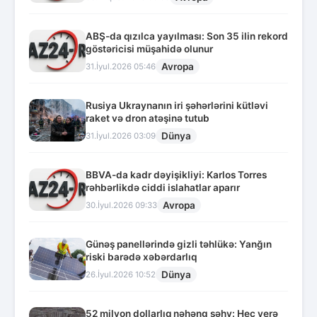
ABŞ-da qızılca yayılması: Son 35 ilin rekord
göstəricisi müşahidə olunur
Avropa
31.İyul.2026 05:46
Rusiya Ukraynanın iri şəhərlərini kütləvi
raket və dron atəşinə tutub
Dünya
31.İyul.2026 03:09
BBVA-da kadr dəyişikliyi: Karlos Torres
rəhbərlikdə ciddi islahatlar aparır
Avropa
30.İyul.2026 09:33
Günəş panellərində gizli təhlükə: Yanğın
riski barədə xəbərdarlıq
Dünya
26.İyul.2026 10:52
52 milyon dollarlıq nəhəng səhv: Heç yerə