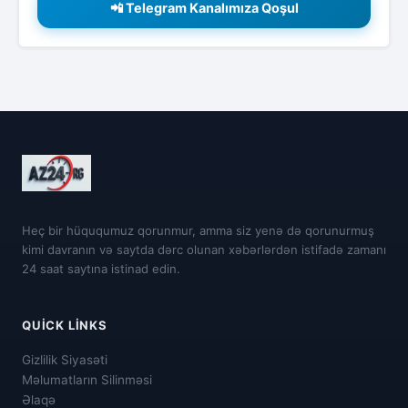
📲 Telegram Kanalımıza Qoşul
Heç bir hüququmuz qorunmur, amma siz yenə də qorunurmuş
kimi davranın və saytda dərc olunan xəbərlərdən istifadə zamanı
24 saat saytına istinad edin.
QUICK LINKS
Gizlilik Siyasəti
Məlumatların Silinməsi
Əlaqə