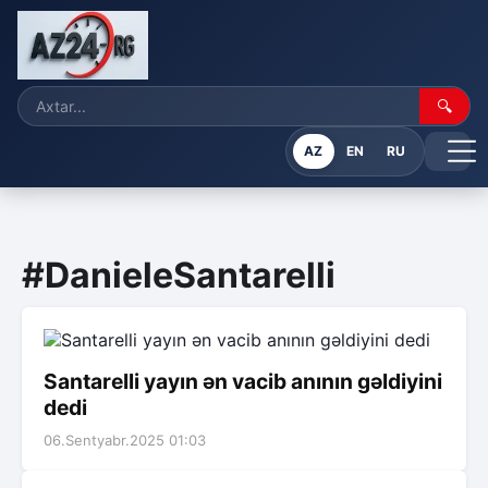
🔍
AZ
EN
RU
#DanieleSantarelli
Santarelli yayın ən vacib anının gəldiyini
dedi
06.Sentyabr.2025 01:03