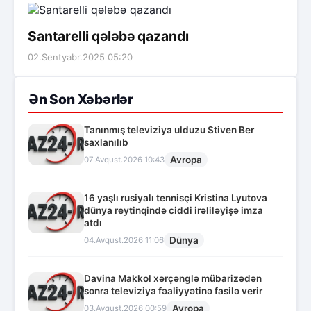
Santarelli qələbə qazandı
02.Sentyabr.2025 05:20
Ən Son Xəbərlər
Tanınmış televiziya ulduzu Stiven Ber
saxlanılıb
Avropa
07.Avqust.2026 10:43
16 yaşlı rusiyalı tennisçi Kristina Lyutova
dünya reytinqində ciddi irəliləyişə imza
atdı
Dünya
04.Avqust.2026 11:06
Davina Makkol xərçənglə mübarizədən
sonra televiziya fəaliyyətinə fasilə verir
Avropa
03.Avqust.2026 00:59