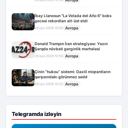
Avropa
26.İyul.2026 10:50
İbay Llanosun "La Velada del Año 6" boks
gecəsi rekordları alt-üst etdi
Avropa
26.İyul.2026 10:50
Donald Trampın İran strategiyası: Yaxın
Şərqdə növbəti gərginlik mərhələsi
Avropa
26.İyul.2026 10:50
Çinin “hukou” sistemi: Daxili miqrantların
qarşısındakı görünməz sədd
Avropa
26.İyul.2026 10:22
Telegramda izləyin