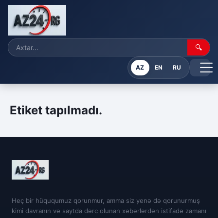
🔍
AZ
EN
RU
Etiket tapılmadı.
Heç bir hüququmuz qorunmur, amma siz yenə də qorunurmuş
kimi davranın və saytda dərc olunan xəbərlərdən istifadə zamanı