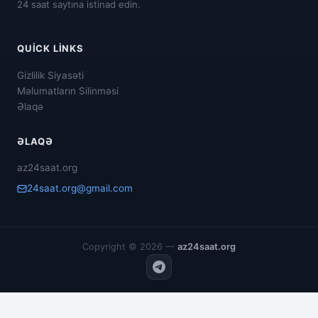
24 saat saytına istinad edin.
QUICK LINKS
Gizlilik Siyasəti
Məlumatların Silinməsi
Əlaqə
ƏLAQƏ
az24saat.org
24saat.org@gmail.com
Copyright © 2026 —
az24saat.org