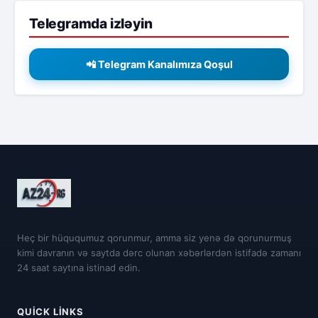
Telegramda izləyin
📲 Telegram Kanalımıza Qoşul
Heç bir hüququmuz qorunmur, amma siz yenə də qorunurmuş
kimi davranın və saytda dərc olunan xəbərlərdən istifadə zamanı
24 saat saytına istinad edin.
QUICK LINKS