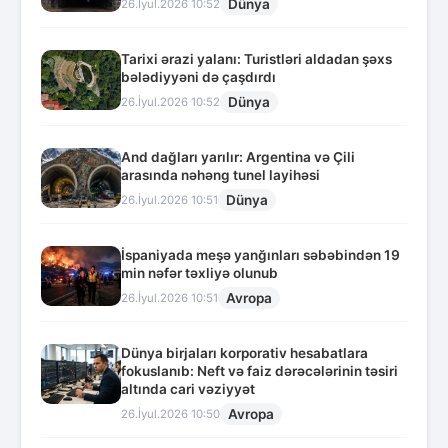
Dünya
26.İyul.2026 10:52
Tarixi ərazi yalanı: Turistləri aldadan şəxs
bələdiyyəni də çaşdırdı
Dünya
26.İyul.2026 10:52
And dağları yarılır: Argentina və Çili
arasında nəhəng tunel layihəsi
Dünya
26.İyul.2026 10:51
İspaniyada meşə yanğınları səbəbindən 19
min nəfər təxliyə olunub
Avropa
26.İyul.2026 10:51
Dünya birjaları korporativ hesabatlara
fokuslanıb: Neft və faiz dərəcələrinin təsiri
altında cari vəziyyət
Avropa
26.İyul.2026 10:50