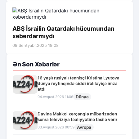
ABŞ İsrailin Qatardakı hücumundan
xəbərdarmıydı
09.Sentyabr.2025 19:08
Ən Son Xəbərlər
16 yaşlı rusiyalı tennisçi Kristina Lyutova
dünya reytinqində ciddi irəliləyişə imza
atdı
Dünya
04.Avqust.2026 11:06
Davina Makkol xərçənglə mübarizədən
sonra televiziya fəaliyyətinə fasilə verir
Avropa
03.Avqust.2026 00:59