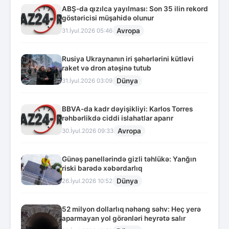
ABŞ-da qızılca yayılması: Son 35 ilin rekord
göstəricisi müşahidə olunur
Avropa
31.İyul.2026 05:46
Rusiya Ukraynanın iri şəhərlərini kütləvi
raket və dron atəşinə tutub
Dünya
31.İyul.2026 03:09
BBVA-da kadr dəyişikliyi: Karlos Torres
rəhbərlikdə ciddi islahatlar aparır
Avropa
30.İyul.2026 09:33
Günəş panellərində gizli təhlükə: Yanğın
riski barədə xəbərdarlıq
Dünya
26.İyul.2026 10:52
52 milyon dollarlıq nəhəng səhv: Heç yerə
aparmayan yol görənləri heyrətə salır