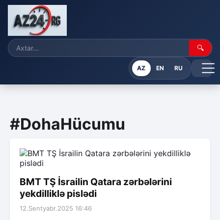
🔍
AZ
EN
RU
#DohaHücumu
BMT TŞ İsrailin Qatara zərbələrini
yekdilliklə pislədi
12.Sentyabr.2025 16:46