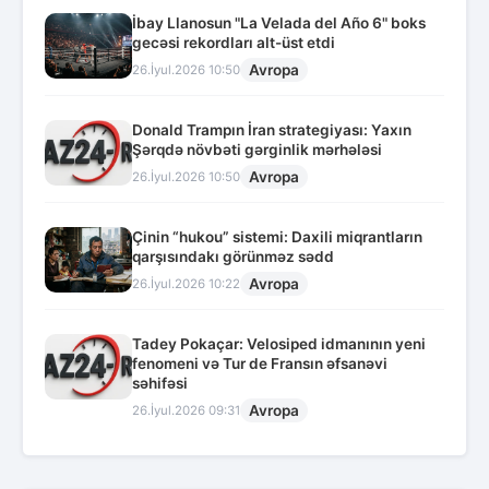
İbay Llanosun "La Velada del Año 6" boks
gecəsi rekordları alt-üst etdi
Avropa
26.İyul.2026 10:50
Donald Trampın İran strategiyası: Yaxın
Şərqdə növbəti gərginlik mərhələsi
Avropa
26.İyul.2026 10:50
Çinin “hukou” sistemi: Daxili miqrantların
qarşısındakı görünməz sədd
Avropa
26.İyul.2026 10:22
Tadey Pokaçar: Velosiped idmanının yeni
fenomeni və Tur de Fransın əfsanəvi
səhifəsi
Avropa
26.İyul.2026 09:31