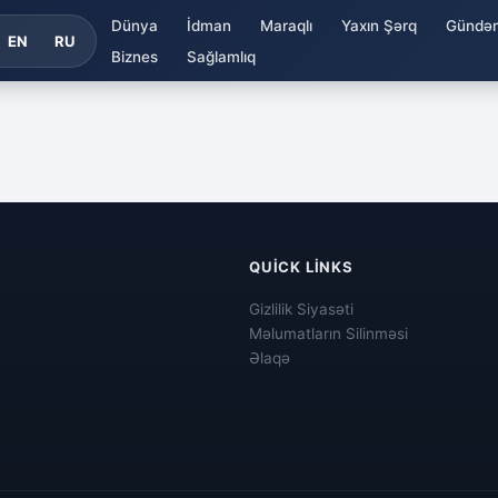
Dünya
İdman
Maraqlı
Yaxın Şərq
Gündə
EN
RU
Biznes
Sağlamlıq
QUICK LINKS
Gizlilik Siyasəti
Məlumatların Silinməsi
Əlaqə