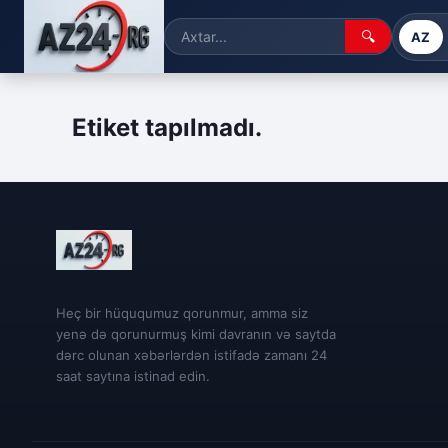
🔍
AZ
Etiket tapılmadı.
Heç bir hüququmuz qorunmur, amma siz
yenə də qorunurmuş kimi davranın və saytda
dərc olunan xəbərlərdən istifadə zamanı 24
saat saytına istinad edin.