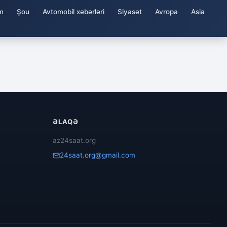
m
Şou
Avtomobil xəbərləri
Siyasət
Avropa
Asia
ƏLAQƏ
az24saat.org
24saat.org@gmail.com