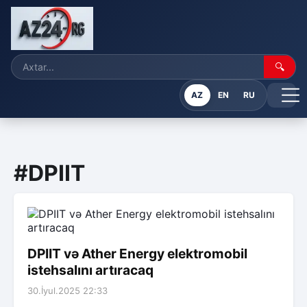
🔍
AZ
EN
RU
#DPIIT
DPIIT və Ather Energy elektromobil
istehsalını artıracaq
30.İyul.2025 22:33