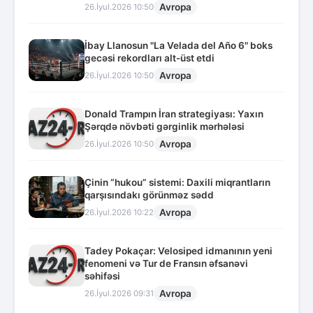
Avropa
26.İyul.2026 10:50
İbay Llanosun "La Velada del Año 6" boks
gecəsi rekordları alt-üst etdi
Avropa
26.İyul.2026 10:50
Donald Trampın İran strategiyası: Yaxın
Şərqdə növbəti gərginlik mərhələsi
Avropa
26.İyul.2026 10:50
Çinin “hukou” sistemi: Daxili miqrantların
qarşısındakı görünməz sədd
Avropa
26.İyul.2026 10:22
Tadey Pokaçar: Velosiped idmanının yeni
fenomeni və Tur de Fransın əfsanəvi
səhifəsi
Avropa
26.İyul.2026 09:31