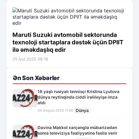
Maruti Suzuki avtomobil sektorunda
texnoloji startaplara dəstək üçün DPIIT
ilə əməkdaşlıq edir
25.İyul.2025 08:18
Ən Son Xəbərlər
16 yaşlı rusiyalı tennisçi Kristina Lyutova
dünya reytinqində ciddi irəliləyişə imza
atdı
Dünya
04.Avqust.2026 11:06
Davina Makkol xərçənglə mübarizədən
sonra televiziya fəaliyyətinə fasilə verir