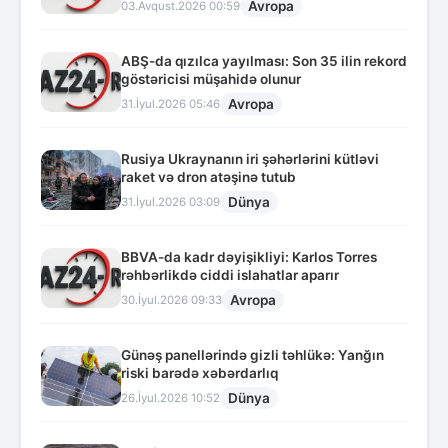
Avropa
03.Avqust.2026 00:59
ABŞ-da qızılca yayılması: Son 35 ilin rekord
göstəricisi müşahidə olunur
Avropa
31.İyul.2026 05:46
Rusiya Ukraynanın iri şəhərlərini kütləvi
raket və dron atəşinə tutub
Dünya
31.İyul.2026 03:09
BBVA-da kadr dəyişikliyi: Karlos Torres
rəhbərlikdə ciddi islahatlar aparır
Avropa
30.İyul.2026 09:33
Günəş panellərində gizli təhlükə: Yanğın
riski barədə xəbərdarlıq
Dünya
26.İyul.2026 10:52