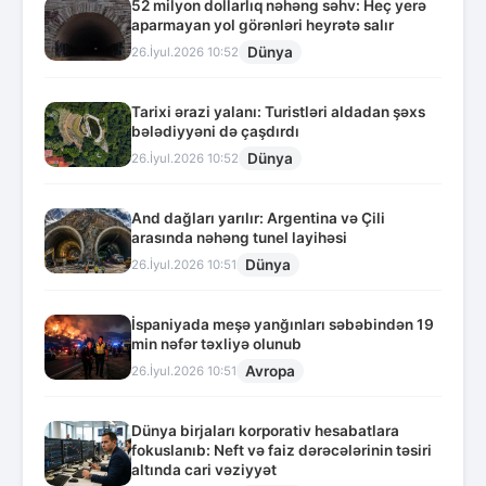
52 milyon dollarlıq nəhəng səhv: Heç yerə
aparmayan yol görənləri heyrətə salır
Dünya
26.İyul.2026 10:52
Tarixi ərazi yalanı: Turistləri aldadan şəxs
bələdiyyəni də çaşdırdı
Dünya
26.İyul.2026 10:52
And dağları yarılır: Argentina və Çili
arasında nəhəng tunel layihəsi
Dünya
26.İyul.2026 10:51
İspaniyada meşə yanğınları səbəbindən 19
min nəfər təxliyə olunub
Avropa
26.İyul.2026 10:51
Dünya birjaları korporativ hesabatlara
fokuslanıb: Neft və faiz dərəcələrinin təsiri
altında cari vəziyyət