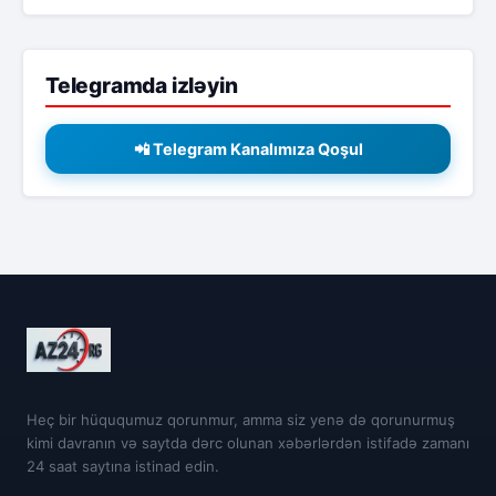
Telegramda izləyin
📲 Telegram Kanalımıza Qoşul
Heç bir hüququmuz qorunmur, amma siz yenə də qorunurmuş
kimi davranın və saytda dərc olunan xəbərlərdən istifadə zamanı
24 saat saytına istinad edin.