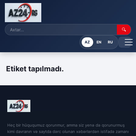
🔍
AZ
EN
RU
Etiket tapılmadı.
Heç bir hüququmuz qorunmur, amma siz yenə də qorunurmuş
kimi davranın və saytda dərc olunan xəbərlərdən istifadə zamanı