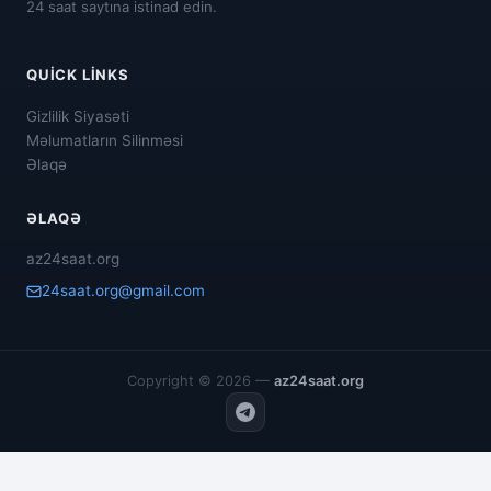
24 saat saytına istinad edin.
QUICK LINKS
Gizlilik Siyasəti
Məlumatların Silinməsi
Əlaqə
ƏLAQƏ
az24saat.org
24saat.org@gmail.com
Copyright © 2026 —
az24saat.org