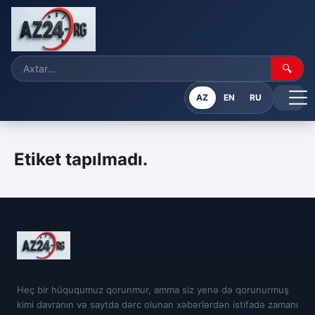
🔍
AZ
EN
RU
Etiket tapılmadı.
Heç bir hüququmuz qorunmur, amma siz yenə də qorunurmuş
kimi davranın və saytda dərc olunan xəbərlərdən istifadə zamanı