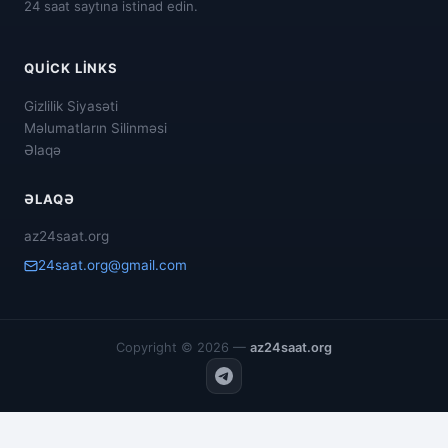
24 saat saytına istinad edin.
QUICK LINKS
Gizlilik Siyasəti
Məlumatların Silinməsi
Əlaqə
ƏLAQƏ
az24saat.org
24saat.org@gmail.com
Copyright © 2026 —
az24saat.org