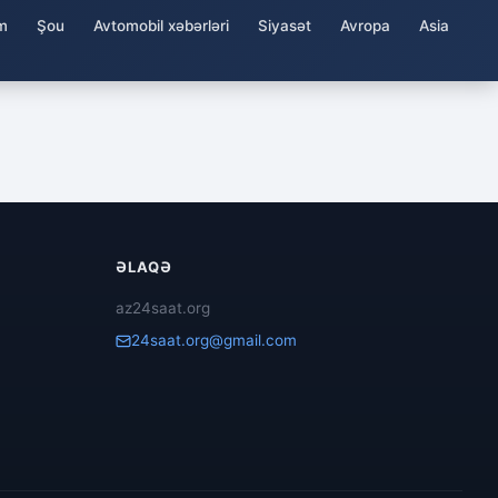
m
Şou
Avtomobil xəbərləri
Siyasət
Avropa
Asia
ƏLAQƏ
az24saat.org
24saat.org@gmail.com