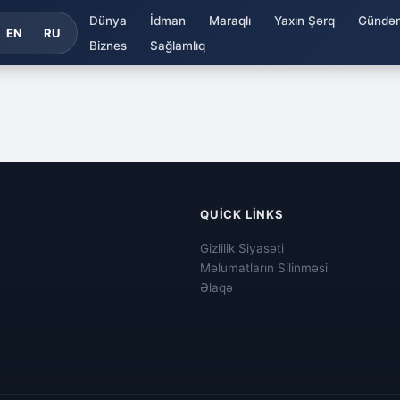
Dünya
İdman
Maraqlı
Yaxın Şərq
Gündə
EN
RU
Biznes
Sağlamlıq
QUICK LINKS
Gizlilik Siyasəti
Məlumatların Silinməsi
Əlaqə