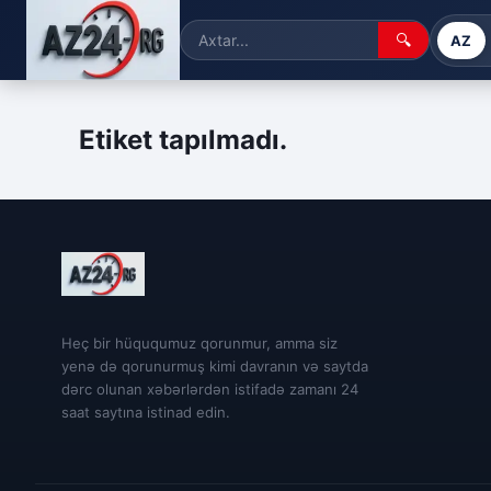
🔍
AZ
Etiket tapılmadı.
Heç bir hüququmuz qorunmur, amma siz
yenə də qorunurmuş kimi davranın və saytda
dərc olunan xəbərlərdən istifadə zamanı 24
saat saytına istinad edin.