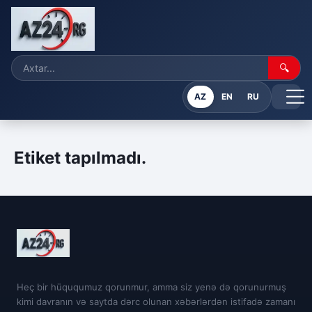
🔍
AZ
EN
RU
Etiket tapılmadı.
Heç bir hüququmuz qorunmur, amma siz yenə də qorunurmuş
kimi davranın və saytda dərc olunan xəbərlərdən istifadə zamanı