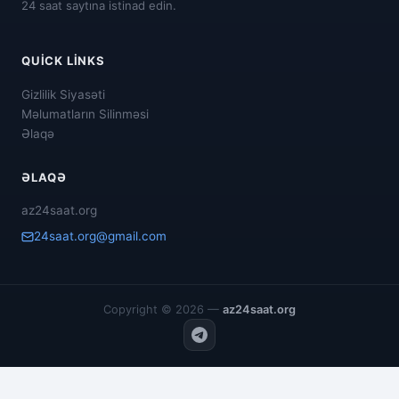
24 saat saytına istinad edin.
QUICK LINKS
Gizlilik Siyasəti
Məlumatların Silinməsi
Əlaqə
ƏLAQƏ
az24saat.org
24saat.org@gmail.com
Copyright © 2026 —
az24saat.org