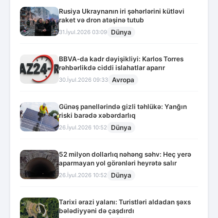
Rusiya Ukraynanın iri şəhərlərini kütləvi
raket və dron atəşinə tutub
Dünya
31.İyul.2026 03:09
BBVA-da kadr dəyişikliyi: Karlos Torres
rəhbərlikdə ciddi islahatlar aparır
Avropa
30.İyul.2026 09:33
Günəş panellərində gizli təhlükə: Yanğın
riski barədə xəbərdarlıq
Dünya
26.İyul.2026 10:52
52 milyon dollarlıq nəhəng səhv: Heç yerə
aparmayan yol görənləri heyrətə salır
Dünya
26.İyul.2026 10:52
Tarixi ərazi yalanı: Turistləri aldadan şəxs
bələdiyyəni də çaşdırdı