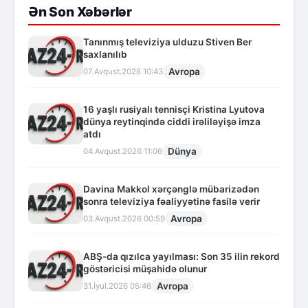
Ən Son Xəbərlər
Tanınmış televiziya ulduzu Stiven Ber
saxlanılıb
Avropa
07.Avqust.2026 10:43
16 yaşlı rusiyalı tennisçi Kristina Lyutova
dünya reytinqində ciddi irəliləyişə imza
atdı
Dünya
04.Avqust.2026 11:06
Davina Makkol xərçənglə mübarizədən
sonra televiziya fəaliyyətinə fasilə verir
Avropa
03.Avqust.2026 00:59
ABŞ-da qızılca yayılması: Son 35 ilin rekord
göstəricisi müşahidə olunur
Avropa
31.İyul.2026 05:46