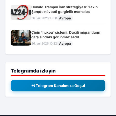
Donald Trampın İran strategiyası: Yaxın
Şərqdə növbəti gərginlik mərhələsi
Avropa
26.İyul.2026 10:50
Çinin “hukou” sistemi: Daxili miqrantların
qarşısındakı görünməz sədd
Avropa
26.İyul.2026 10:22
Telegramda izləyin
📲 Telegram Kanalımıza Qoşul