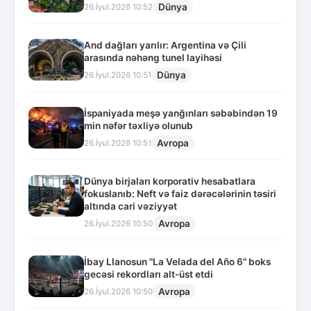
Dünya
26.İyul.2026 10:52
And dağları yarılır: Argentina və Çili
arasında nəhəng tunel layihəsi
Dünya
26.İyul.2026 10:51
İspaniyada meşə yanğınları səbəbindən 19
min nəfər təxliyə olunub
Avropa
26.İyul.2026 10:51
Dünya birjaları korporativ hesabatlara
fokuslanıb: Neft və faiz dərəcələrinin təsiri
altında cari vəziyyət
Avropa
26.İyul.2026 10:50
İbay Llanosun "La Velada del Año 6" boks
gecəsi rekordları alt-üst etdi
Avropa
26.İyul.2026 10:50