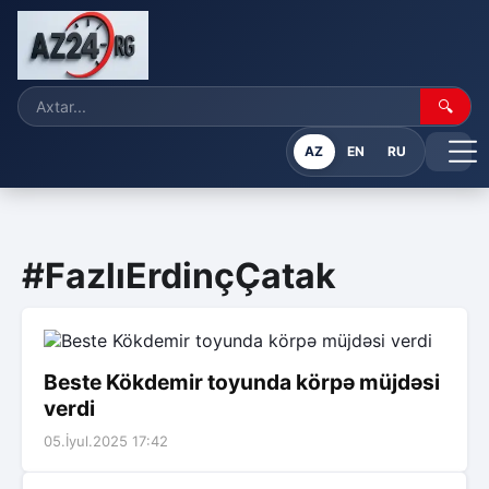
🔍
AZ
EN
RU
#FazlıErdinçÇatak
Beste Kökdemir toyunda körpə müjdəsi
verdi
05.İyul.2025 17:42