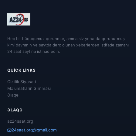
Heç bir hüququmuz qorunmur, amma siz yenə də qorunurmuş
kimi davranın və saytda dərc olunan xəbərlərdən istifadə zamanı
24 saat saytına istinad edin.
QUICK LINKS
Gizlilik Siyasəti
Məlumatların Silinməsi
Əlaqə
ƏLAQƏ
az24saat.org
24saat.org@gmail.com