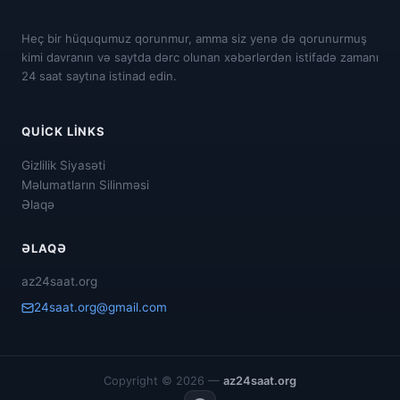
Heç bir hüququmuz qorunmur, amma siz yenə də qorunurmuş
kimi davranın və saytda dərc olunan xəbərlərdən istifadə zamanı
24 saat saytına istinad edin.
QUICK LINKS
Gizlilik Siyasəti
Məlumatların Silinməsi
Əlaqə
ƏLAQƏ
az24saat.org
24saat.org@gmail.com
Copyright © 2026 —
az24saat.org