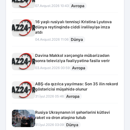
Avropa
07.Avqust.2026 10:43
16 yaşlı rusiyalı tennisçi Kristina Lyutova
dünya reytinqində ciddi irəliləyişə imza
atdı
Dünya
04.Avqust.2026 11:06
Davina Makkol xərçənglə mübarizədən
sonra televiziya fəaliyyətinə fasilə verir
Avropa
03.Avqust.2026 00:59
ABŞ-da qızılca yayılması: Son 35 ilin rekord
göstəricisi müşahidə olunur
Avropa
31.İyul.2026 05:46
Rusiya Ukraynanın iri şəhərlərini kütləvi
raket və dron atəşinə tutub
Dünya
31.İyul.2026 03:09