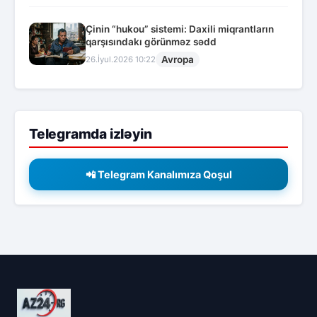
Çinin “hukou” sistemi: Daxili miqrantların
qarşısındakı görünməz sədd
Avropa
26.İyul.2026 10:22
Telegramda izləyin
📲 Telegram Kanalımıza Qoşul