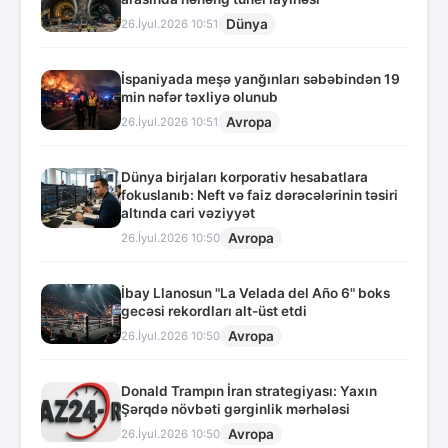
Dünya
26.İyul.2026 10:51
İspaniyada meşə yanğınları səbəbindən 19
min nəfər təxliyə olunub
Avropa
26.İyul.2026 10:51
Dünya birjaları korporativ hesabatlara
fokuslanıb: Neft və faiz dərəcələrinin təsiri
altında cari vəziyyət
Avropa
26.İyul.2026 10:50
İbay Llanosun "La Velada del Año 6" boks
gecəsi rekordları alt-üst etdi
Avropa
26.İyul.2026 10:50
Donald Trampın İran strategiyası: Yaxın
Şərqdə növbəti gərginlik mərhələsi
Avropa
26.İyul.2026 10:50