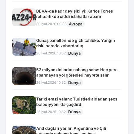
BBVA-da kadr dəyişikliyi: Karlos Torres
rəhbərlikdə ciddi islahatlar aparır
Avropa
30.İyul.2026 09:33
Günəş panellərində gizli təhlükə: Yanğın
riski barədə xəbərdarlıq
Dünya
26.İyul.2026 10:52
52 milyon dollarlıq nəhəng səhv: Heç yerə
aparmayan yol görənləri heyrətə salır
Dünya
26.İyul.2026 10:52
Tarixi ərazi yalanı: Turistləri aldadan şəxs
bələdiyyəni də çaşdırdı
Dünya
26.İyul.2026 10:52
And dağları yarılır: Argentina və Çili
arasında nəhəng tunel layihəsi