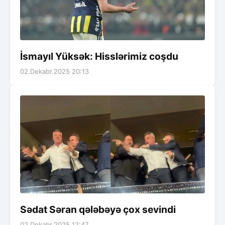
İsmayıl Yüksək: Hisslərimiz coşdu
02.Dekabr.2025 20:13
Sədat Səran qələbəyə çox sevindi
02.Dekabr.2025 12:47