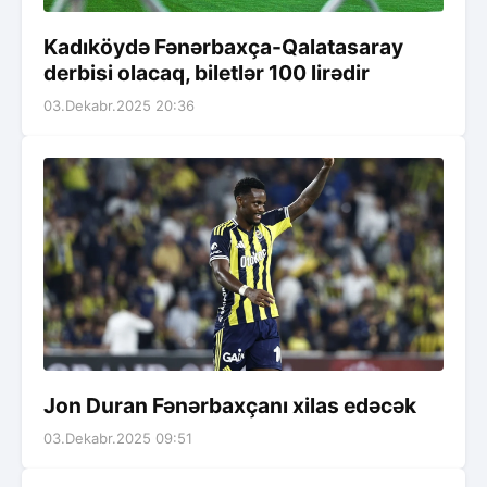
Kadıköydə Fənərbaxça-Qalatasaray
derbisi olacaq, biletlər 100 lirədir
03.Dekabr.2025 20:36
Jon Duran Fənərbaxçanı xilas edəcək
03.Dekabr.2025 09:51