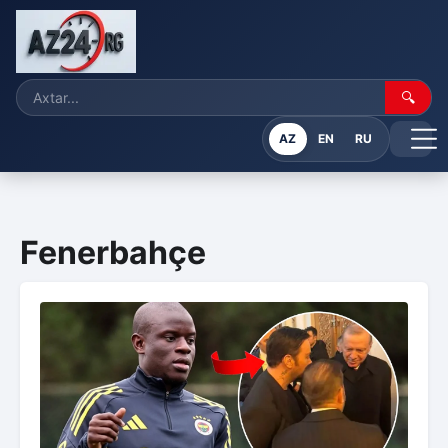
🔍
AZ
EN
RU
Fenerbahçe