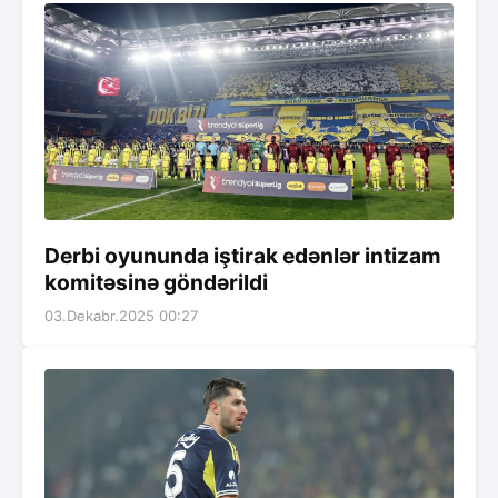
Derbi oyununda iştirak edənlər intizam
komitəsinə göndərildi
03.Dekabr.2025 00:27