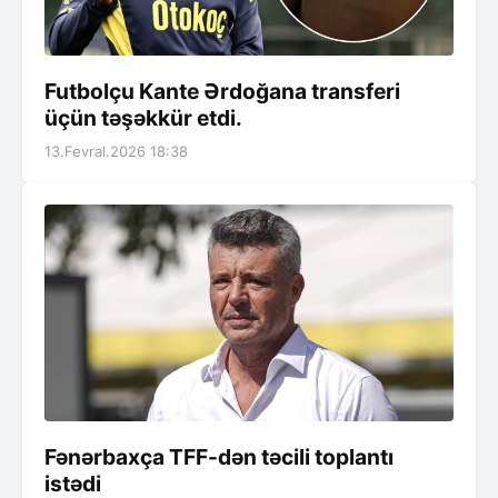
Futbolçu Kante Ərdoğana transferi
üçün təşəkkür etdi.
13.Fevral.2026 18:38
Fənərbaxça TFF-dən təcili toplantı
istədi