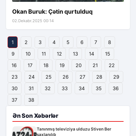
Okan Buruk: Çətin qurtulduq
02.Dekabr.2025 00:14
1
2
3
4
5
6
7
8
9
10
11
12
13
14
15
16
17
18
19
20
21
22
23
24
25
26
27
28
29
30
31
32
33
34
35
36
37
38
Ən Son Xəbərlər
Tanınmış televiziya ulduzu Stiven Ber
saxlanılıb