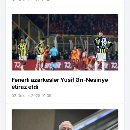
Fənərli azarkeşlər Yusif Ən-Nəsiriyə
etiraz etdi
02.Dekabr.2025 01:39