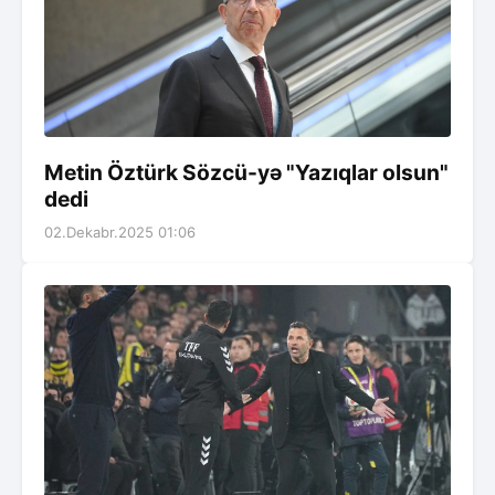
Metin Öztürk Sözcü-yə "Yazıqlar olsun"
dedi
02.Dekabr.2025 01:06