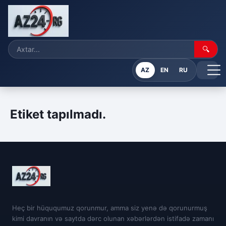
🔍
AZ
EN
RU
Etiket tapılmadı.
Heç bir hüququmuz qorunmur, amma siz yenə də qorunurmuş
kimi davranın və saytda dərc olunan xəbərlərdən istifadə zamanı