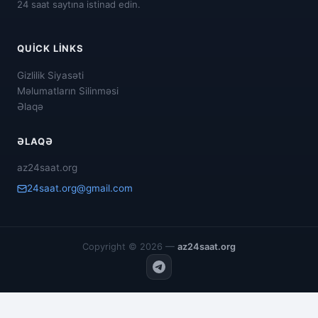
24 saat saytına istinad edin.
QUICK LINKS
Gizlilik Siyasəti
Məlumatların Silinməsi
Əlaqə
ƏLAQƏ
az24saat.org
24saat.org@gmail.com
Copyright © 2026 —
az24saat.org