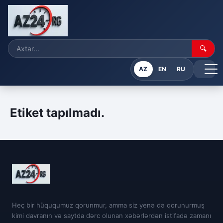
🔍
AZ
EN
RU
Etiket tapılmadı.
Heç bir hüququmuz qorunmur, amma siz yenə də qorunurmuş
kimi davranın və saytda dərc olunan xəbərlərdən istifadə zamanı