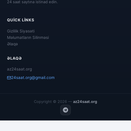
24 saat saytına istinad edin.
QUICK LINKS
Gizlilik Siyasəti
Məlumatların Silinməsi
Əlaqə
ƏLAQƏ
az24saat.org
24saat.org@gmail.com
Copyright © 2026 —
az24saat.org