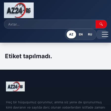
🔍
AZ
EN
RU
Etiket tapılmadı.
Heç bir hüququmuz qorunmur, amma siz yenə də qorunurmuş
kimi davranın və saytda dərc olunan xəbərlərdən istifadə zamanı