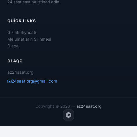
24 saat saytına istinad edin.
QUICK LINKS
Gizlilik Siyasəti
Məlumatların Silinməsi
Əlaqə
ƏLAQƏ
az24saat.org
24saat.org@gmail.com
Copyright © 2026 —
az24saat.org