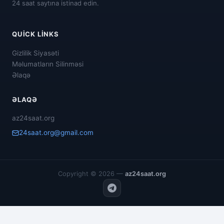
24 saat saytına istinad edin.
QUICK LINKS
Gizlilik Siyasəti
Məlumatların Silinməsi
Əlaqə
ƏLAQƏ
az24saat.org
24saat.org@gmail.com
Copyright © 2026 —
az24saat.org