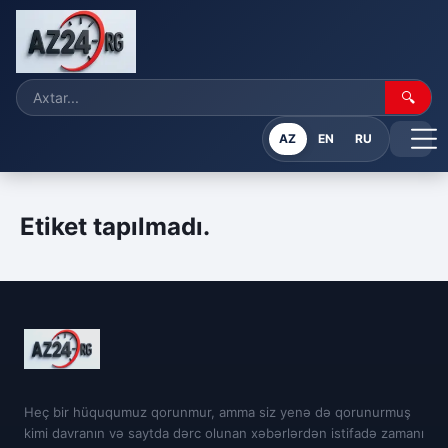
🔍
AZ
EN
RU
Etiket tapılmadı.
Heç bir hüququmuz qorunmur, amma siz yenə də qorunurmuş
kimi davranın və saytda dərc olunan xəbərlərdən istifadə zamanı