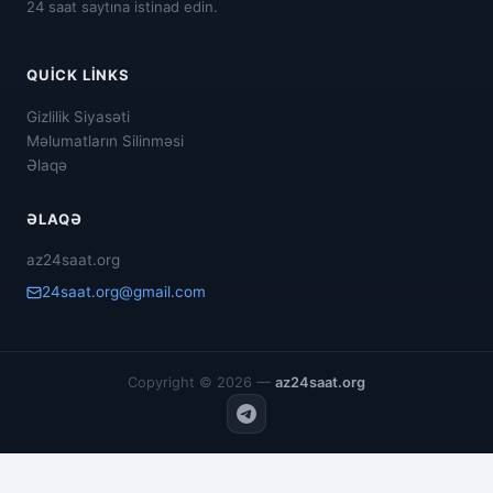
24 saat saytına istinad edin.
QUICK LINKS
Gizlilik Siyasəti
Məlumatların Silinməsi
Əlaqə
ƏLAQƏ
az24saat.org
24saat.org@gmail.com
Copyright © 2026 —
az24saat.org