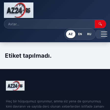
🔍
AZ
EN
RU
Etiket tapılmadı.
Heç bir hüququmuz qorunmur, amma siz yenə də qorunurmuş
kimi davranın və saytda dərc olunan xəbərlərdən istifadə zamanı