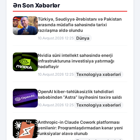
Ən Son Xəbərlər
Türkiyə, Səudiyyə Ərəbistanı və Pakistan
arasında müdafiə sahəsində tarixi
razılaşma əldə olundu
Dünya
10.Avqust.2026 12:25
Nvidia süni intellekt sahəsində enerji
infrastrukturuna investisiya yatırmağı
hədəfləyir
Texnologiya xəbərləri
10.Avqust.2026 12:25
OpenAI kiber-təhlükəsizlik təhdidləri
səbəbindən “Astra” layihəsini təxirə saldı
Texnologiya xəbərləri
10.Avqust.2026 12:25
Anthropic-in Claude Cowork platforması
yenilənir: Proqramlaşdırmadan kənar yeni
funksiyalar əlavə olunub