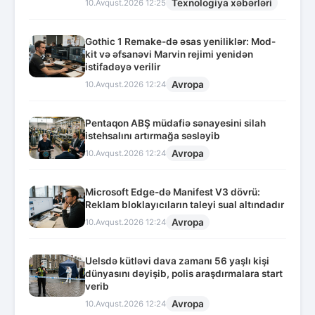
Texnologiya xəbərləri
10.Avqust.2026 12:25
Gothic 1 Remake-də əsas yeniliklər: Mod-
kit və əfsanəvi Marvin rejimi yenidən
istifadəyə verilir
Avropa
10.Avqust.2026 12:24
Pentaqon ABŞ müdafiə sənayesini silah
istehsalını artırmağa səsləyib
Avropa
10.Avqust.2026 12:24
Microsoft Edge-də Manifest V3 dövrü:
Reklam bloklayıcıların taleyi sual altındadır
Avropa
10.Avqust.2026 12:24
Uelsdə kütləvi dava zamanı 56 yaşlı kişi
dünyasını dəyişib, polis araşdırmalara start
verib
Avropa
10.Avqust.2026 12:24