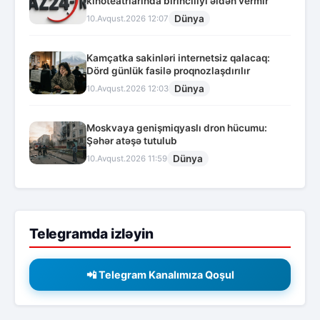
kinoteatrlarında birinciliyi əldən vermir
Dünya
10.Avqust.2026 12:07
Kamçatka sakinləri internetsiz qalacaq:
Dörd günlük fasilə proqnozlaşdırılır
Dünya
10.Avqust.2026 12:03
Moskvaya genişmiqyaslı dron hücumu:
Şəhər atəşə tutulub
Dünya
10.Avqust.2026 11:59
Telegramda izləyin
📲 Telegram Kanalımıza Qoşul