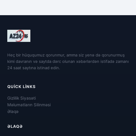
Heç bir hüququmuz qorunmur, amma siz yenə də qorunurmuş
kimi davranın və saytda dərc olunan xəbərlərdən istifadə zamanı
24 saat saytına istinad edin.
QUICK LINKS
Gizlilik Siyasəti
Məlumatların Silinməsi
Əlaqə
ƏLAQƏ