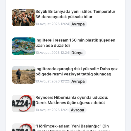
Böyük Britaniyada yeni istilər: Temperatur
36 dərəcəyədək yüksələ bilər
Avropa
10.Avqust.2026 12:24
İngiltərəli rəssam 150 min plastik şüşədən
üzən ada düzəltdi
Dünya
10.Avqust.2026 12:24
İngiltərədə quraqlıq riski yüksəlir: Daha çox
bölgədə rəsmi vəziyyət tətbiq olunacaq
Avropa
10.Avqust.2026 12:22
Reyncers Hibernianla oyunda uduzdu:
Derek Makİnnes üçün uğursuz debüt
Avropa
10.Avqust.2026 12:21
“Hörümçək-adam: Yeni Başlanğıc” Çin