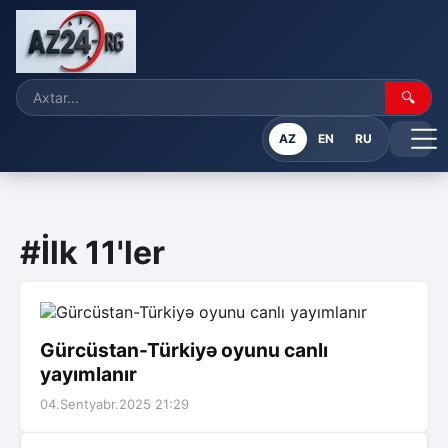
🔍
AZ
EN
RU
#İlk 11'ler
Gürcüstan-Türkiyə oyunu canlı
yayımlanır
04.Sentyabr.2025 21:29