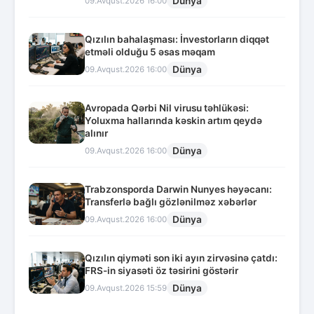
Dünya
09.Avqust.2026 16:00
Qızılın bahalaşması: İnvestorların diqqət
etməli olduğu 5 əsas məqam
Dünya
09.Avqust.2026 16:00
Avropada Qərbi Nil virusu təhlükəsi:
Yoluxma hallarında kəskin artım qeydə
alınır
Dünya
09.Avqust.2026 16:00
Trabzonsporda Darwin Nunyes həyəcanı:
Transferlə bağlı gözlənilməz xəbərlər
Dünya
09.Avqust.2026 16:00
Qızılın qiyməti son iki ayın zirvəsinə çatdı:
FRS-in siyasəti öz təsirini göstərir
Dünya
09.Avqust.2026 15:59