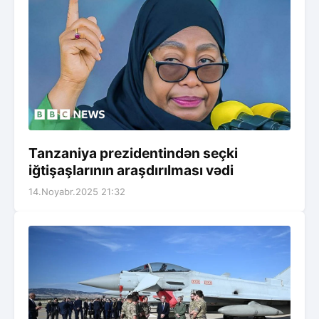
Tanzaniya prezidentindən seçki
iğtişaşlarının araşdırılması vədi
14.Noyabr.2025 21:32