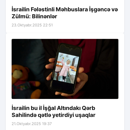
İsrailin Fələstinli Məhbuslara İşgəncə və
Zülmü: Bilinənlər
23.Oktyabr.2025 22:51
İsrailin bu il İşğal Altındakı Qərb
Sahilində qətlə yetirdiyi uşaqlar
21.Oktyabr.2025 19:37