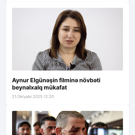
Aynur Elgünəşin filminə növbəti
beynəlxalq mükafat
21.Oktyabr.2025 12:20