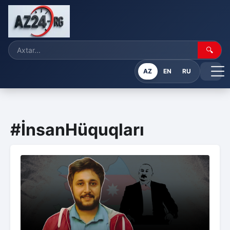
🔍
AZ
EN
RU
#İnsanHüquqları