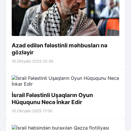
Azad edilən fələstinli məhbusları nə
gözləyir
16.Oktyabr.2025 02:39
İsrail Fələstinli Uşaqların Oyun
Hüququnu Necə İnkar Edir
10.Oktyabr.2025 17:00