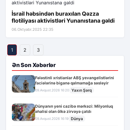
İsrail həbsindən buraxılan Qəzza
flotiliyası aktivistləri Yunanıstana gəldi
06.Oktyabr.2025 22:35
1
2
3
Ən Son Xəbərlər
Fələstinli xristianlar ABŞ yevangelistlərini
faciələrinə biganə qalmamağa səsləyir
Yaxın Şərq
09.Avqust.2026 16:20
Dünyanın yeni cazibə mərkəzi: Milyonluq
əhalisi olan ölkə zirvəyə çatdı
Dünya
09.Avqust.2026 16:19