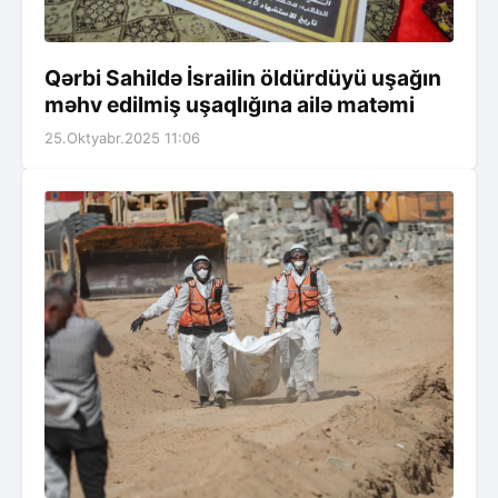
Qərbi Sahildə İsrailin öldürdüyü uşağın
məhv edilmiş uşaqlığına ailə matəmi
25.Oktyabr.2025 11:06