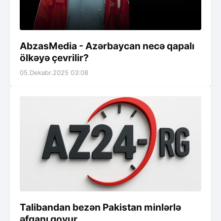
AbzasMedia - Azərbaycan necə qapalı
ölkəyə çevrilir?
05.Dekabr.2025 03:08
Talibandan bezən Pakistan minlərlə
əfqanı qovur