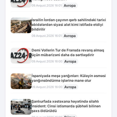
Avropa
09.Avqust.2026 16:01
İsrailin İordan çayının qərb sahilindəki tarixi
abidələrdən siyasi alət kimi istifadə etdiyi
bildirilir
Avropa
09.Avqust.2026 16:01
Demi Vollerin Tur de Fransda revanş almaq
üçün mübarizəni daha da sərtləşdirir
Avropa
09.Avqust.2026 16:00
İspaniyada meşə yanğınları: Küləyin əsməsi
yanğınsöndürmə işlərinə mane olur
Avropa
09.Avqust.2026 16:00
Şanlıurfada xəstəxana həyətində silahlı
insident: Cinsi istismarda şübhəli bilinən
şəxs öldürüldü