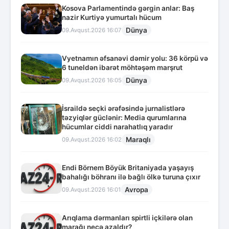
Kosova Parlamentində gərgin anlar: Baş
nazir Kurtiyə yumurtalı hücum
Dünya
09.Avqust.2026 16:07
Vyetnamın əfsanəvi dəmir yolu: 36 körpü və
6 tuneldən ibarət möhtəşəm marşrut
Dünya
09.Avqust.2026 16:05
İsraildə seçki ərəfəsində jurnalistlərə
təzyiqlər güclənir: Media qurumlarına
hücumlar ciddi narahatlıq yaradır
Maraqlı
09.Avqust.2026 16:02
Endi Börnem Böyük Britaniyada yaşayış
bahalığı böhranı ilə bağlı ölkə turuna çıxır
Avropa
09.Avqust.2026 16:01
Arıqlama dərmanları spirtli içkilərə olan
marağı necə azaldır?