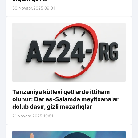
30.Noyabr.2025 09:01
Tanzaniya kütləvi qətllərdə ittiham
olunur: Dar əs-Salamda meyitxanalar
dolub daşır, gizli məzarlıqlar
21.Noyabr.2025 19:51