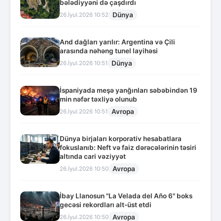
bələdiyyəni də çaşdırdı
Dünya
26.İyul.2026 10:52
And dağları yarılır: Argentina və Çili
arasında nəhəng tunel layihəsi
Dünya
26.İyul.2026 10:51
İspaniyada meşə yanğınları səbəbindən 19
min nəfər təxliyə olunub
Avropa
26.İyul.2026 10:51
Dünya birjaları korporativ hesabatlara
fokuslanıb: Neft və faiz dərəcələrinin təsiri
altında cari vəziyyət
Avropa
26.İyul.2026 10:50
İbay Llanosun "La Velada del Año 6" boks
gecəsi rekordları alt-üst etdi
Avropa
26.İyul.2026 10:50