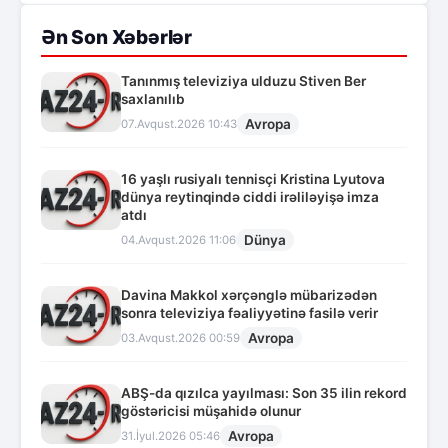
Ən Son Xəbərlər
Tanınmış televiziya ulduzu Stiven Ber
saxlanılıb
Avropa
07.Avqust.2026 10:43
16 yaşlı rusiyalı tennisçi Kristina Lyutova
dünya reytinqində ciddi irəliləyişə imza
atdı
Dünya
04.Avqust.2026 11:06
Davina Makkol xərçənglə mübarizədən
sonra televiziya fəaliyyətinə fasilə verir
Avropa
03.Avqust.2026 00:59
ABŞ-da qızılca yayılması: Son 35 ilin rekord
göstəricisi müşahidə olunur
Avropa
31.İyul.2026 05:46