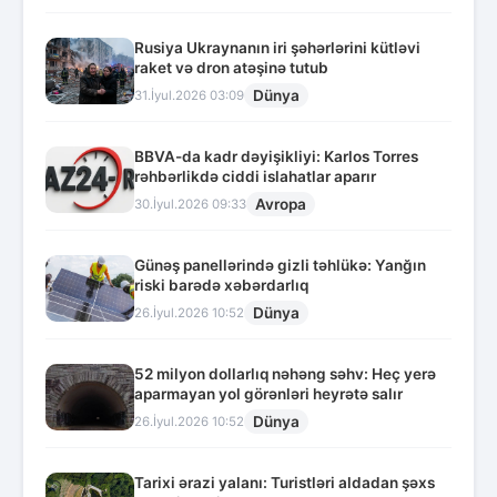
Rusiya Ukraynanın iri şəhərlərini kütləvi
raket və dron atəşinə tutub
Dünya
31.İyul.2026 03:09
BBVA-da kadr dəyişikliyi: Karlos Torres
rəhbərlikdə ciddi islahatlar aparır
Avropa
30.İyul.2026 09:33
Günəş panellərində gizli təhlükə: Yanğın
riski barədə xəbərdarlıq
Dünya
26.İyul.2026 10:52
52 milyon dollarlıq nəhəng səhv: Heç yerə
aparmayan yol görənləri heyrətə salır
Dünya
26.İyul.2026 10:52
Tarixi ərazi yalanı: Turistləri aldadan şəxs