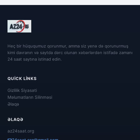
Heç bir hüququmuz qorunmur, amma siz yenə də qorunurmuş
kimi davranın və saytda dərc olunan xəbərlərdən istifadə zamanı
24 saat saytına istinad edin.
QUICK LINKS
Gizlilik Siyasəti
Məlumatların Silinməsi
Əlaqə
ƏLAQƏ
az24saat.org