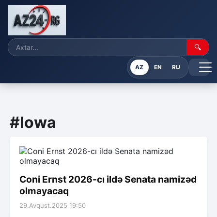
🔍
AZ
EN
RU
#Iowa
Coni Ernst 2026-cı ildə Senata namizəd
olmayacaq
29.Avqust.2025 19:50