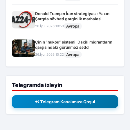
Donald Trampın İran strategiyası: Yaxın
Şərqdə növbəti gərginlik mərhələsi
Avropa
26.İyul.2026 10:50
Çinin “hukou” sistemi: Daxili miqrantların
qarşısındakı görünməz sədd
Avropa
26.İyul.2026 10:22
Telegramda izləyin
📲 Telegram Kanalımıza Qoşul