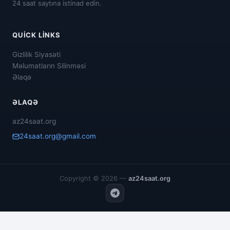
24 saat saytına istinad edin.
QUICK LINKS
Gizlilik Siyasəti
Məlumatların Silinməsi
Əlaqə
ƏLAQƏ
az24saat.org
24saat.org@gmail.com
Copyright © 2026 —
az24saat.org