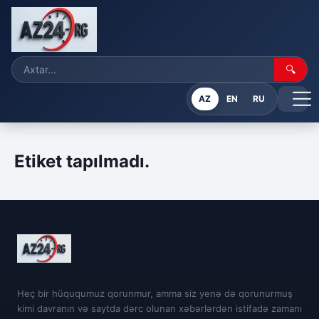
🔍
AZ
EN
RU
Etiket tapılmadı.
Heç bir hüququmuz qorunmur, amma siz yenə də qorunurmuş
kimi davranın və saytda dərc olunan xəbərlərdən istifadə zamanı