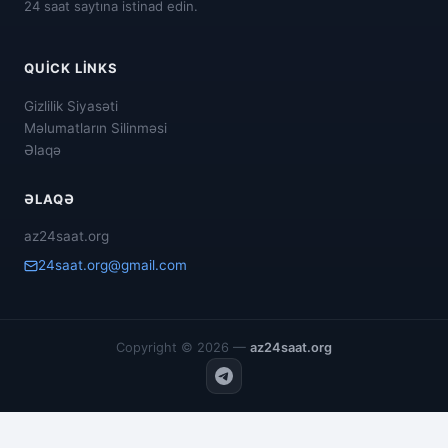
24 saat saytına istinad edin.
QUICK LINKS
Gizlilik Siyasəti
Məlumatların Silinməsi
Əlaqə
ƏLAQƏ
az24saat.org
24saat.org@gmail.com
Copyright © 2026 —
az24saat.org