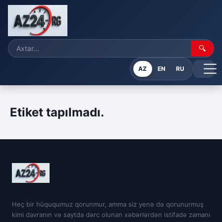
🔍
AZ
EN
RU
Etiket tapılmadı.
Heç bir hüququmuz qorunmur, amma siz yenə də qorunurmuş
kimi davranın və saytda dərc olunan xəbərlərdən istifadə zamanı