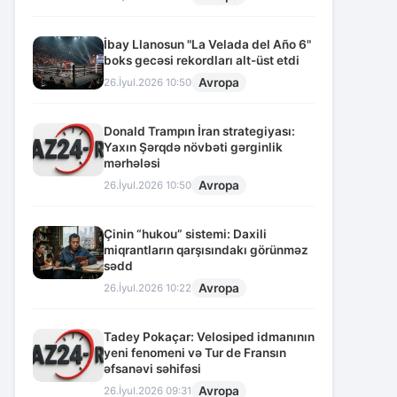
İbay Llanosun "La Velada del Año 6"
boks gecəsi rekordları alt-üst etdi
Avropa
26.İyul.2026 10:50
Donald Trampın İran strategiyası:
Yaxın Şərqdə növbəti gərginlik
mərhələsi
Avropa
26.İyul.2026 10:50
Çinin “hukou” sistemi: Daxili
miqrantların qarşısındakı görünməz
sədd
Avropa
26.İyul.2026 10:22
Tadey Pokaçar: Velosiped idmanının
yeni fenomeni və Tur de Fransın
əfsanəvi səhifəsi
Avropa
26.İyul.2026 09:31