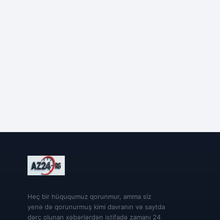
Heç bir hüququmuz qorunmur, amma siz
yenə də qorunurmuş kimi davranın və saytda
dərc olunan xəbərlərdən istifadə zamanı 24