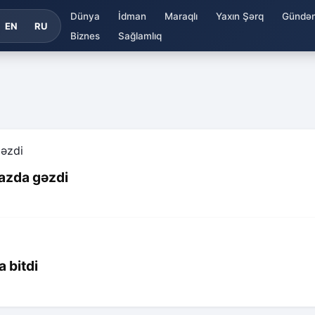
Dünya
İdman
Maraqlı
Yaxın Şərq
Gündə
EN
RU
Biznes
Sağlamlıq
ğazda gəzdi
 bitdi