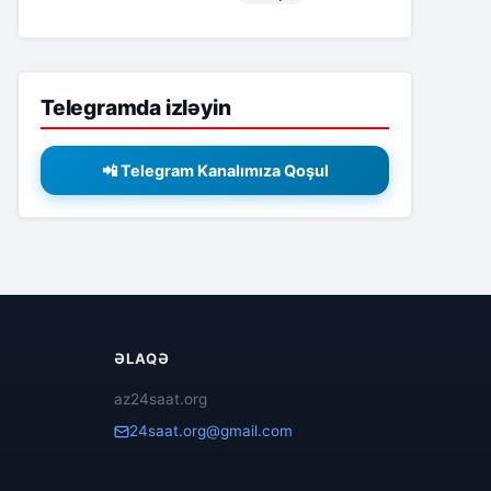
Telegramda izləyin
📲 Telegram Kanalımıza Qoşul
ƏLAQƏ
az24saat.org
24saat.org@gmail.com