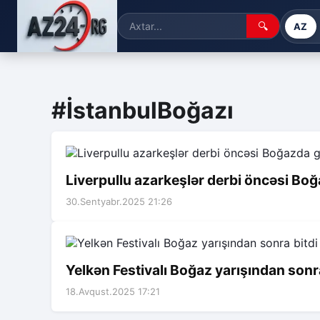
🔍
AZ
#İstanbulBoğazı
Liverpullu azarkeşlər derbi öncəsi Bo
30.Sentyabr.2025 21:26
Yelkən Festivalı Boğaz yarışından sonra
18.Avqust.2025 17:21