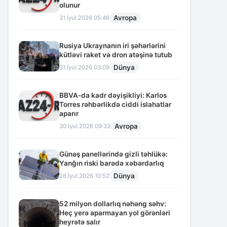
olunur
Avropa
31.İyul.2026 05:46
Rusiya Ukraynanın iri şəhərlərini
kütləvi raket və dron atəşinə tutub
Dünya
31.İyul.2026 03:09
BBVA-da kadr dəyişikliyi: Karlos
Torres rəhbərlikdə ciddi islahatlar
aparır
Avropa
30.İyul.2026 09:33
Günəş panellərində gizli təhlükə:
Yanğın riski barədə xəbərdarlıq
Dünya
26.İyul.2026 10:52
52 milyon dollarlıq nəhəng səhv:
Heç yerə aparmayan yol görənləri
heyrətə salır