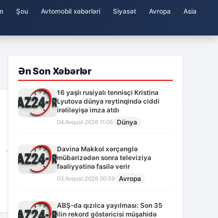
m
Şou
Avtomobil xəbərləri
Siyasət
Avropa
Asia
Ən Son Xəbərlər
16 yaşlı rusiyalı tennisçi Kristina
Lyutova dünya reytinqində ciddi
irəliləyişə imza atdı
Dünya
04.Avqust.2026 11:06
Davina Makkol xərçənglə
mübarizədən sonra televiziya
fəaliyyətinə fasilə verir
Avropa
03.Avqust.2026 00:59
ABŞ-da qızılca yayılması: Son 35
ilin rekord göstəricisi müşahidə