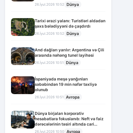
Dünya
26.İyul.2026 10:52
Tarixi ərazi yalanı: Turistləri aldadan
şəxs bələdiyyəni də çaşdırdı
Dünya
26.İyul.2026 10:52
And dağları yarılır: Argentina və Çili
arasında nəhəng tunel layihəsi
Dünya
26.İyul.2026 10:51
İspaniyada meşə yanğınları
səbəbindən 19 min nəfər təxliyə
olunub
Avropa
26.İyul.2026 10:51
Dünya birjaları korporativ
hesabatlara fokuslanıb: Neft və faiz
dərəcələrinin təsiri altında cari
vəziyyət
Avropa
26.İyul.2026 10:50