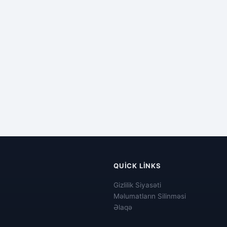
QUICK LINKS
Gizlilik Siyasəti
Məlumatların Silinməsi
Əlaqə