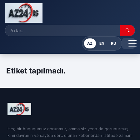
🔍
AZ
EN
RU
Etiket tapılmadı.
Heç bir hüququmuz qorunmur, amma siz yenə də qorunurmuş
kimi davranın və saytda dərc olunan xəbərlərdən istifadə zamanı