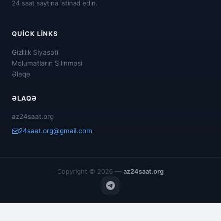
24 saat saytına istinad edin.
QUICK LINKS
Gizlilik Siyasəti
Məlumatların Silinməsi
Əlaqə
ƏLAQƏ
az24saat.org
24saat.org@gmail.com
Copyright © 2026 —
az24saat.org