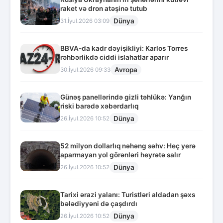
raket və dron atəşinə tutub
Dünya
31.İyul.2026 03:09
BBVA-da kadr dəyişikliyi: Karlos Torres
rəhbərlikdə ciddi islahatlar aparır
Avropa
30.İyul.2026 09:33
Günəş panellərində gizli təhlükə: Yanğın
riski barədə xəbərdarlıq
Dünya
26.İyul.2026 10:52
52 milyon dollarlıq nəhəng səhv: Heç yerə
aparmayan yol görənləri heyrətə salır
Dünya
26.İyul.2026 10:52
Tarixi ərazi yalanı: Turistləri aldadan şəxs
bələdiyyəni də çaşdırdı
Dünya
26.İyul.2026 10:52