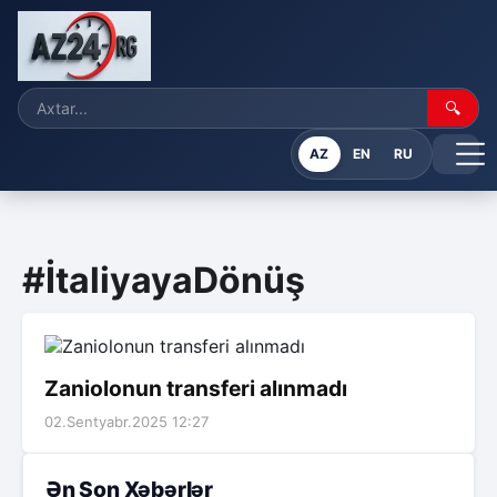
🔍
AZ
EN
RU
#İtaliyayaDönüş
Zaniolonun transferi alınmadı
02.Sentyabr.2025 12:27
Ən Son Xəbərlər