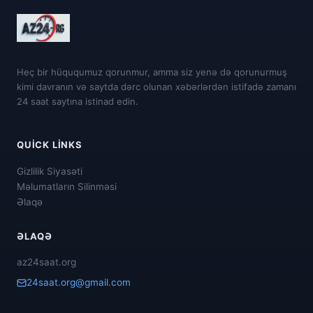
Heç bir hüququmuz qorunmur, amma siz yenə də qorunurmuş
kimi davranın və saytda dərc olunan xəbərlərdən istifadə zamanı
24 saat saytına istinad edin.
QUICK LINKS
Gizlilik Siyasəti
Məlumatların Silinməsi
Əlaqə
ƏLAQƏ
az24saat.org
24saat.org@gmail.com