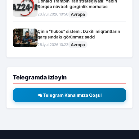
Donald Trampın İran strategiyası: Yaxın
Şərqdə növbəti gərginlik mərhələsi
Avropa
26.İyul.2026 10:50
Çinin “hukou” sistemi: Daxili miqrantların
qarşısındakı görünməz sədd
Avropa
26.İyul.2026 10:22
Telegramda izləyin
📲 Telegram Kanalımıza Qoşul