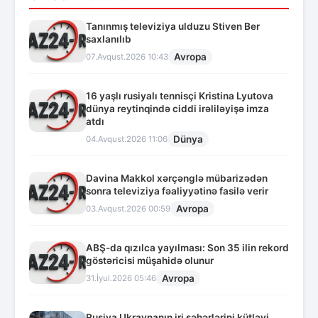
Tanınmış televiziya ulduzu Stiven Ber
saxlanılıb
Avropa
07.Avqust.2026 10:43
16 yaşlı rusiyalı tennisçi Kristina Lyutova
dünya reytinqində ciddi irəliləyişə imza
atdı
Dünya
04.Avqust.2026 11:06
Davina Makkol xərçənglə mübarizədən
sonra televiziya fəaliyyətinə fasilə verir
Avropa
03.Avqust.2026 00:59
ABŞ-da qızılca yayılması: Son 35 ilin rekord
göstəricisi müşahidə olunur
Avropa
31.İyul.2026 05:46
Rusiya Ukraynanın iri şəhərlərini kütləvi