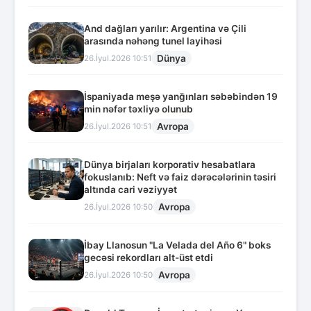
And dağları yarılır: Argentina və Çili
arasında nəhəng tunel layihəsi
Dünya
26.İyul.2026 10:51
İspaniyada meşə yanğınları səbəbindən 19
min nəfər təxliyə olunub
Avropa
26.İyul.2026 10:51
Dünya birjaları korporativ hesabatlara
fokuslanıb: Neft və faiz dərəcələrinin təsiri
altında cari vəziyyət
Avropa
26.İyul.2026 10:50
İbay Llanosun "La Velada del Año 6" boks
gecəsi rekordları alt-üst etdi
Avropa
26.İyul.2026 10:50