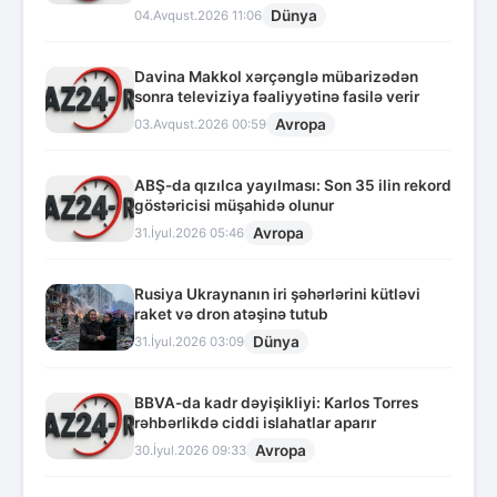
Dünya
04.Avqust.2026 11:06
Davina Makkol xərçənglə mübarizədən
sonra televiziya fəaliyyətinə fasilə verir
Avropa
03.Avqust.2026 00:59
ABŞ-da qızılca yayılması: Son 35 ilin rekord
göstəricisi müşahidə olunur
Avropa
31.İyul.2026 05:46
Rusiya Ukraynanın iri şəhərlərini kütləvi
raket və dron atəşinə tutub
Dünya
31.İyul.2026 03:09
BBVA-da kadr dəyişikliyi: Karlos Torres
rəhbərlikdə ciddi islahatlar aparır
Avropa
30.İyul.2026 09:33