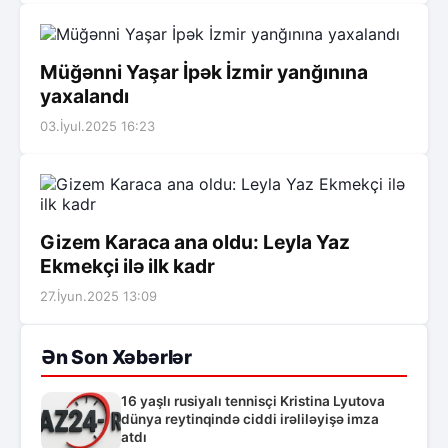
Müğənni Yaşar İpək İzmir yanğınına
yaxalandı
03.İyul.2025 16:23
Gizem Karaca ana oldu: Leyla Yaz
Ekmekçi ilə ilk kadr
27.İyun.2025 13:09
Ən Son Xəbərlər
16 yaşlı rusiyalı tennisçi Kristina Lyutova
dünya reytinqində ciddi irəliləyişə imza
atdı