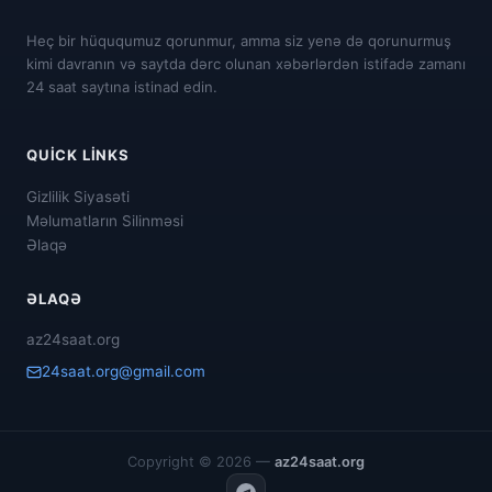
Heç bir hüququmuz qorunmur, amma siz yenə də qorunurmuş
kimi davranın və saytda dərc olunan xəbərlərdən istifadə zamanı
24 saat saytına istinad edin.
QUICK LINKS
Gizlilik Siyasəti
Məlumatların Silinməsi
Əlaqə
ƏLAQƏ
az24saat.org
24saat.org@gmail.com
Copyright © 2026 —
az24saat.org