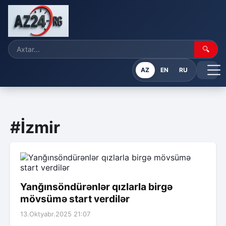
🔍
AZ
EN
RU
#İzmir
Yanğınsöndürənlər qızlarla birgə
mövsümə start verdilər
13.Oktyabr.2025 21:07