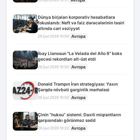
Avropa
26.İyul.2026 10:51
Dünya birjaları korporativ hesabatlara
fokuslanıb: Neft və faiz dərəcələrinin təsiri
altında cari vəziyyət
Avropa
26.İyul.2026 10:50
İbay Llanosun "La Velada del Año 6" boks
gecəsi rekordları alt-üst etdi
Avropa
26.İyul.2026 10:50
Donald Trampın İran strategiyası: Yaxın
Şərqdə növbəti gərginlik mərhələsi
Avropa
26.İyul.2026 10:50
Çinin “hukou” sistemi: Daxili miqrantların
qarşısındakı görünməz sədd
Avropa
26.İyul.2026 10:22