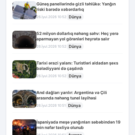
Günəş panellərində gizli təhlükə: Yanğın
riski barədə xəbərdarlıq
Dünya
26.İyul.2026 10:52
52 milyon dollarlıq nəhəng səhv: Heç yerə
aparmayan yol görənləri heyrətə salır
Dünya
26.İyul.2026 10:52
Tarixi ərazi yalanı: Turistləri aldadan şəxs
bələdiyyəni də çaşdırdı
Dünya
26.İyul.2026 10:52
And dağları yarılır: Argentina və Çili
arasında nəhəng tunel layihəsi
Dünya
26.İyul.2026 10:51
İspaniyada meşə yanğınları səbəbindən 19
min nəfər təxliyə olunub