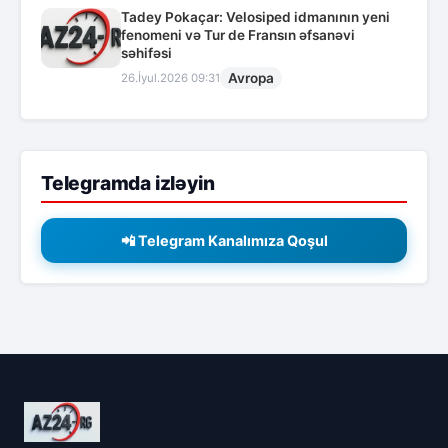
Tadey Pokaçar: Velosiped idmanının yeni
fenomeni və Tur de Fransın əfsanəvi
səhifəsi
Avropa
26.İyul.2026 09:31
Telegramda izləyin
📲 Telegram Kanalımıza Qoşul