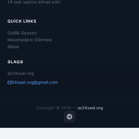
24 saat saytına istinad edin.
QUICK LINKS
Gizlilik Siyasəti
Məlumatların Silinməsi
Əlaqə
ƏLAQƏ
az24saat.org
24saat.org@gmail.com
Copyright © 2026 —
az24saat.org