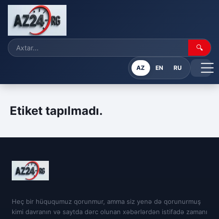
🔍
AZ
EN
RU
Etiket tapılmadı.
Heç bir hüququmuz qorunmur, amma siz yenə də qorunurmuş
kimi davranın və saytda dərc olunan xəbərlərdən istifadə zamanı