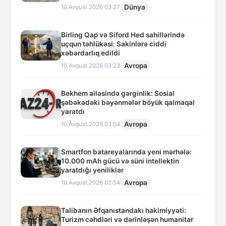
Dünya
10.Avqust.2026 03:27
Birling Qap və Siford Hed sahillərində
uçqun təhlükəsi: Sakinlərə ciddi
xəbərdarlıq edildi
Avropa
10.Avqust.2026 03:23
Bekhem ailəsində gərginlik: Sosial
şəbəkədəki bəyənmələr böyük qalmaqal
yaratdı
Avropa
10.Avqust.2026 03:04
Smartfon batareyalarında yeni mərhələ:
10.000 mAh gücü və süni intellektin
yaratdığı yeniliklər
Avropa
10.Avqust.2026 02:54
Talibanın Əfqanıstandakı hakimiyyəti:
Turizm cəhdləri və dərinləşən humanitar