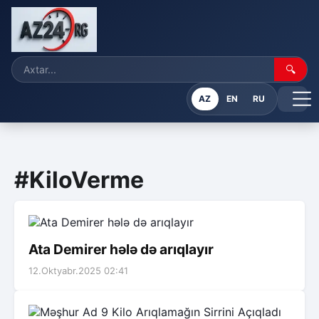
🔍
AZ
EN
RU
#KiloVerme
Ata Demirer hələ də arıqlayır
12.Oktyabr.2025 02:41