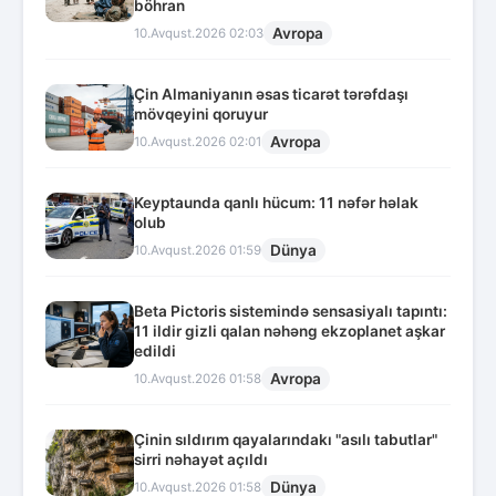
böhran
Avropa
10.Avqust.2026 02:03
Çin Almaniyanın əsas ticarət tərəfdaşı
mövqeyini qoruyur
Avropa
10.Avqust.2026 02:01
Keyptaunda qanlı hücum: 11 nəfər həlak
olub
Dünya
10.Avqust.2026 01:59
Beta Pictoris sistemində sensasiyalı tapıntı:
11 ildir gizli qalan nəhəng ekzoplanet aşkar
edildi
Avropa
10.Avqust.2026 01:58
Çinin sıldırım qayalarındakı "asılı tabutlar"
sirri nəhayət açıldı
Dünya
10.Avqust.2026 01:58