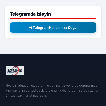
Telegramda izləyin
📲 Telegram Kanalımıza Qoşul
Heç bir hüququmuz qorunmur, amma siz yenə də qorunurmuş
kimi davranın və saytda dərc olunan xəbərlərdən istifadə zamanı
24 saat saytına istinad edin.