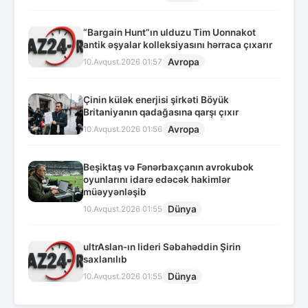
“Bargain Hunt”ın ulduzu Tim Uonnakot
antik əşyalar kolleksiyasını hərraca çıxarır
Avropa
10.Avqust.2026 01:57
Çinin külək enerjisi şirkəti Böyük
Britaniyanın qadağasına qarşı çıxır
Avropa
10.Avqust.2026 01:56
Beşiktaş və Fənərbaxçanın avrokubok
oyunlarını idarə edəcək hakimlər
müəyyənləşib
Dünya
10.Avqust.2026 01:55
ultrAslan-ın lideri Səbahəddin Şirin
saxlanılıb
Dünya
10.Avqust.2026 01:55