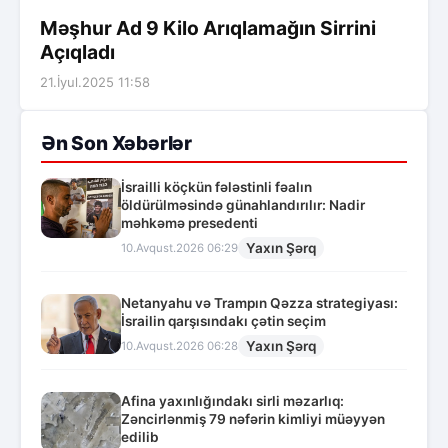
Məşhur Ad 9 Kilo Arıqlamağın Sirrini
Açıqladı
21.İyul.2025 11:58
Ən Son Xəbərlər
İsrailli köçkün fələstinli fəalın
öldürülməsində günahlandırılır: Nadir
məhkəmə presedenti
Yaxın Şərq
10.Avqust.2026 06:29
Netanyahu və Trampın Qəzza strategiyası:
İsrailin qarşısındakı çətin seçim
Yaxın Şərq
10.Avqust.2026 06:28
Afina yaxınlığındakı sirli məzarlıq:
Zəncirlənmiş 79 nəfərin kimliyi müəyyən
edilib