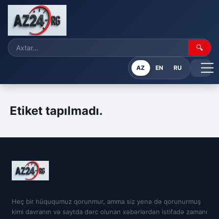
🔍
AZ
EN
RU
Etiket tapılmadı.
Heç bir hüququmuz qorunmur, amma siz yenə də qorunurmuş
kimi davranın və saytda dərc olunan xəbərlərdən istifadə zamanı