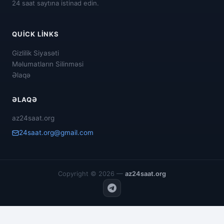
24 saat saytına istinad edin.
QUICK LINKS
Gizlilik Siyasəti
Məlumatların Silinməsi
Əlaqə
ƏLAQƏ
az24saat.org
24saat.org@gmail.com
Copyright © 2026 —
az24saat.org