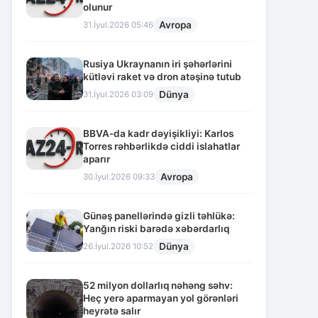
olunur
Avropa
31.İyul.2026 05:46
Rusiya Ukraynanın iri şəhərlərini
kütləvi raket və dron atəşinə tutub
Dünya
31.İyul.2026 03:09
BBVA-da kadr dəyişikliyi: Karlos
Torres rəhbərlikdə ciddi islahatlar
aparır
Avropa
30.İyul.2026 09:33
Günəş panellərində gizli təhlükə:
Yanğın riski barədə xəbərdarlıq
Dünya
26.İyul.2026 10:52
52 milyon dollarlıq nəhəng səhv:
Heç yerə aparmayan yol görənləri
heyrətə salır