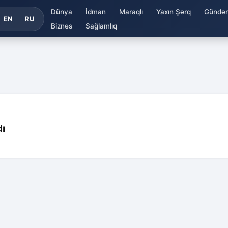
Dünya
İdman
Maraqlı
Yaxın Şərq
Gündə
EN
RU
Biznes
Sağlamlıq
dı