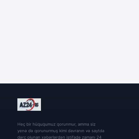
Heç bir hüququmuz qorunmur, amma siz
yenə də qorunurmuş kimi davranın və saytda
dərc olunan xəbərlərdən istifadə zamanı 24