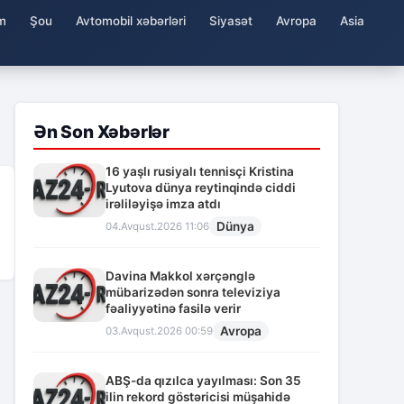
m
Şou
Avtomobil xəbərləri
Siyasət
Avropa
Asia
Ən Son Xəbərlər
16 yaşlı rusiyalı tennisçi Kristina
Lyutova dünya reytinqində ciddi
irəliləyişə imza atdı
Dünya
04.Avqust.2026 11:06
Davina Makkol xərçənglə
mübarizədən sonra televiziya
fəaliyyətinə fasilə verir
Avropa
03.Avqust.2026 00:59
ABŞ-da qızılca yayılması: Son 35
ilin rekord göstəricisi müşahidə