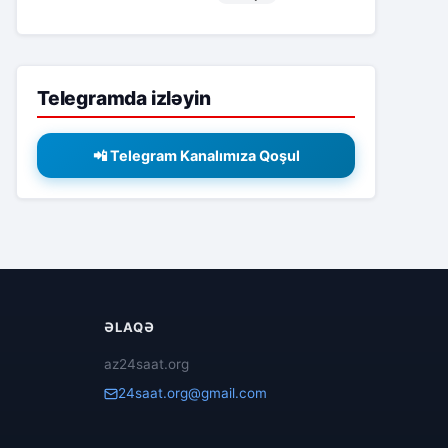
Telegramda izləyin
📲 Telegram Kanalımıza Qoşul
ƏLAQƏ
az24saat.org
24saat.org@gmail.com