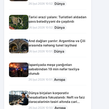
Dünya
26.İyul.2026 10:52
Tarixi ərazi yalanı: Turistləri aldadan
şəxs bələdiyyəni də çaşdırdı
Dünya
26.İyul.2026 10:52
And dağları yarılır: Argentina və Çili
arasında nəhəng tunel layihəsi
Dünya
26.İyul.2026 10:51
İspaniyada meşə yanğınları
səbəbindən 19 min nəfər təxliyə
olunub
Avropa
26.İyul.2026 10:51
Dünya birjaları korporativ
hesabatlara fokuslanıb: Neft və faiz
dərəcələrinin təsiri altında cari
vəziyyət
Avropa
26.İyul.2026 10:50