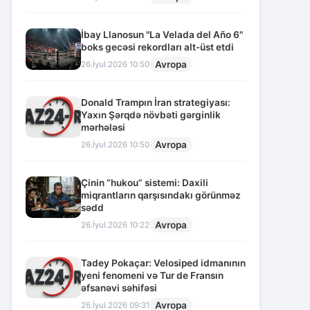
İbay Llanosun "La Velada del Año 6"
boks gecəsi rekordları alt-üst etdi
Avropa
26.İyul.2026 10:50
Donald Trampın İran strategiyası:
Yaxın Şərqdə növbəti gərginlik
mərhələsi
Avropa
26.İyul.2026 10:50
Çinin “hukou” sistemi: Daxili
miqrantların qarşısındakı görünməz
sədd
Avropa
26.İyul.2026 10:22
Tadey Pokaçar: Velosiped idmanının
yeni fenomeni və Tur de Fransın
əfsanəvi səhifəsi
Avropa
26.İyul.2026 09:31