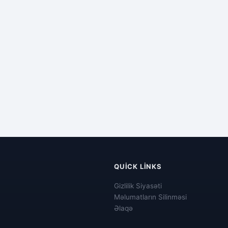
QUICK LINKS
Gizlilik Siyasəti
Məlumatların Silinməsi
Əlaqə