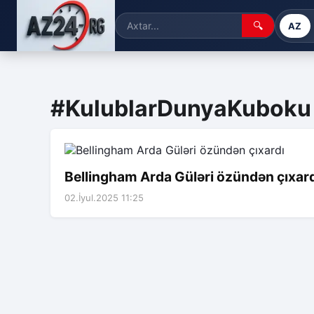
🔍
AZ
#KulublarDunyaKuboku
Bellingham Arda Güləri özündən çıxar
02.İyul.2025 11:25