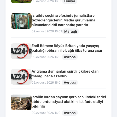
Dünya
09.Avqust.2026 16:05
İsraildə seçki ərəfəsində jurnalistlərə
təzyiqlər güclənir: Media qurumlarına
hücumlar ciddi narahatlıq yaradır
Maraqlı
09.Avqust.2026 16:02
Endi Börnem Böyük Britaniyada yaşayış
bahalığı böhranı ilə bağlı ölkə turuna çıxır
Avropa
09.Avqust.2026 16:01
Arıqlama dərmanları spirtli içkilərə olan
marağı necə azaldır?
Avropa
09.Avqust.2026 16:01
İsrailin İordan çayının qərb sahilindəki tarixi
abidələrdən siyasi alət kimi istifadə etdiyi
bildirilir
Avropa
09.Avqust.2026 16:01