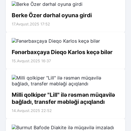
Berke Özer dərhal oyuna girdi
17.Avqust.2025 17:52
Fənərbaxçaya Dieqo Karlos keçə bilər
15.Avqust.2025 16:37
Milli qolkiper "Lill" ilə rəsmən müqavilə
bağladı, transfer məbləği açıqlandı
14.Avqust.2025 22:52