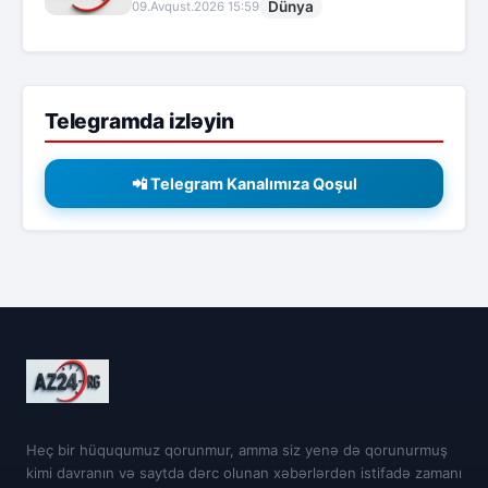
Dünya
09.Avqust.2026 15:59
Telegramda izləyin
📲 Telegram Kanalımıza Qoşul
Heç bir hüququmuz qorunmur, amma siz yenə də qorunurmuş
kimi davranın və saytda dərc olunan xəbərlərdən istifadə zamanı