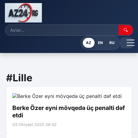
🔍
AZ
EN
RU
#Lille
Berke Özer eyni mövqedə üç penalti dəf
etdi
03.Oktyabr.2025 06:42