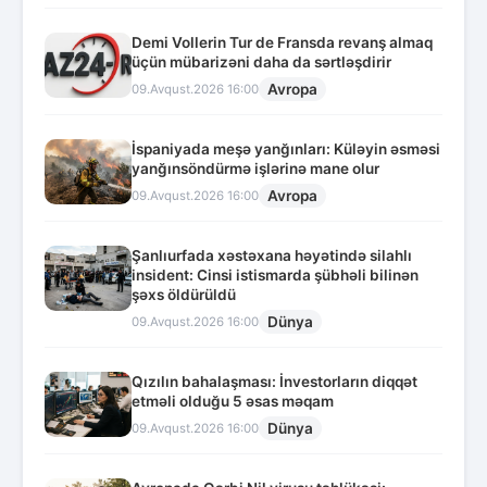
Demi Vollerin Tur de Fransda revanş almaq
üçün mübarizəni daha da sərtləşdirir
Avropa
09.Avqust.2026 16:00
İspaniyada meşə yanğınları: Küləyin əsməsi
yanğınsöndürmə işlərinə mane olur
Avropa
09.Avqust.2026 16:00
Şanlıurfada xəstəxana həyətində silahlı
insident: Cinsi istismarda şübhəli bilinən
şəxs öldürüldü
Dünya
09.Avqust.2026 16:00
Qızılın bahalaşması: İnvestorların diqqət
etməli olduğu 5 əsas məqam
Dünya
09.Avqust.2026 16:00