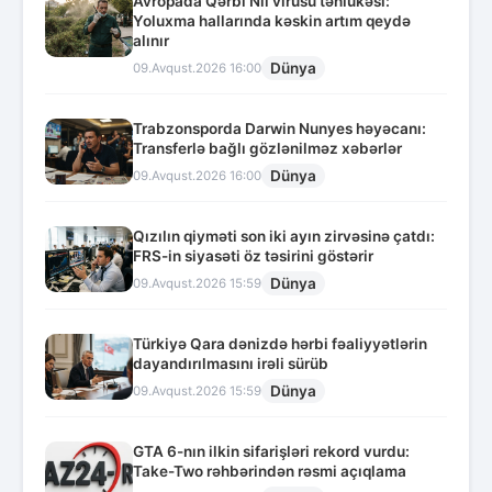
Avropada Qərbi Nil virusu təhlükəsi:
Yoluxma hallarında kəskin artım qeydə
alınır
Dünya
09.Avqust.2026 16:00
Trabzonsporda Darwin Nunyes həyəcanı:
Transferlə bağlı gözlənilməz xəbərlər
Dünya
09.Avqust.2026 16:00
Qızılın qiyməti son iki ayın zirvəsinə çatdı:
FRS-in siyasəti öz təsirini göstərir
Dünya
09.Avqust.2026 15:59
Türkiyə Qara dənizdə hərbi fəaliyyətlərin
dayandırılmasını irəli sürüb
Dünya
09.Avqust.2026 15:59
GTA 6-nın ilkin sifarişləri rekord vurdu:
Take-Two rəhbərindən rəsmi açıqlama