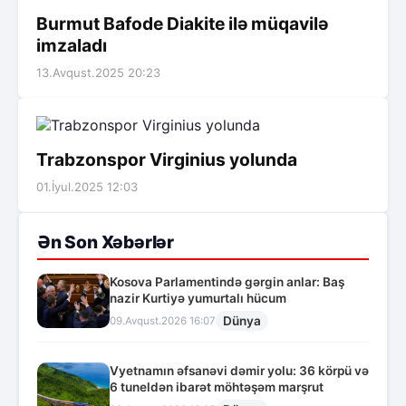
Burmut Bafode Diakite ilə müqavilə
imzaladı
13.Avqust.2025 20:23
Trabzonspor Virginius yolunda
01.İyul.2025 12:03
Ən Son Xəbərlər
Kosova Parlamentində gərgin anlar: Baş
nazir Kurtiyə yumurtalı hücum
Dünya
09.Avqust.2026 16:07
Vyetnamın əfsanəvi dəmir yolu: 36 körpü və
6 tuneldən ibarət möhtəşəm marşrut