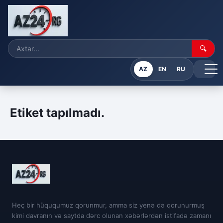
🔍
AZ
EN
RU
Etiket tapılmadı.
Heç bir hüququmuz qorunmur, amma siz yenə də qorunurmuş
kimi davranın və saytda dərc olunan xəbərlərdən istifadə zamanı