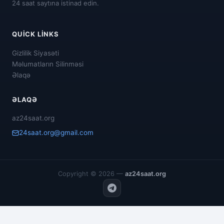
24 saat saytına istinad edin.
QUICK LINKS
Gizlilik Siyasəti
Məlumatların Silinməsi
Əlaqə
ƏLAQƏ
az24saat.org
24saat.org@gmail.com
Copyright © 2026 —
az24saat.org