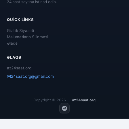
24 saat saytına istinad edin.
QUICK LINKS
Gizlilik Siyasəti
Məlumatların Silinməsi
Əlaqə
ƏLAQƏ
az24saat.org
24saat.org@gmail.com
Copyright © 2026 —
az24saat.org