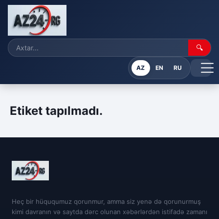
🔍
AZ
EN
RU
Etiket tapılmadı.
Heç bir hüququmuz qorunmur, amma siz yenə də qorunurmuş
kimi davranın və saytda dərc olunan xəbərlərdən istifadə zamanı