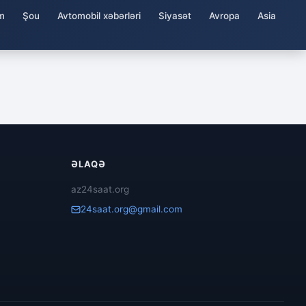
m
Şou
Avtomobil xəbərləri
Siyasət
Avropa
Asia
ƏLAQƏ
az24saat.org
24saat.org@gmail.com