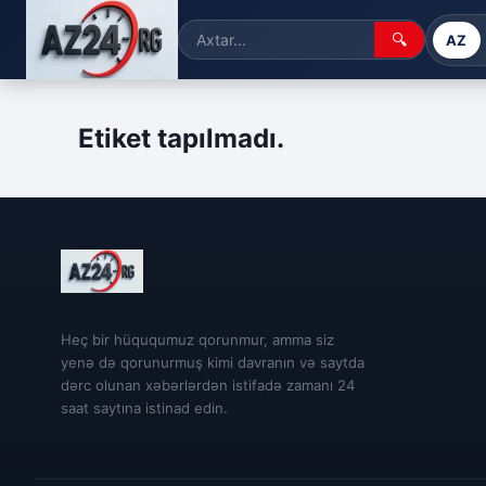
🔍
AZ
Etiket tapılmadı.
Heç bir hüququmuz qorunmur, amma siz
yenə də qorunurmuş kimi davranın və saytda
dərc olunan xəbərlərdən istifadə zamanı 24
saat saytına istinad edin.