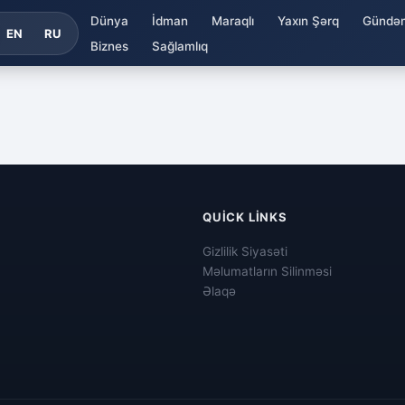
Dünya
İdman
Maraqlı
Yaxın Şərq
Gündə
EN
RU
Biznes
Sağlamlıq
QUICK LINKS
Gizlilik Siyasəti
Məlumatların Silinməsi
Əlaqə