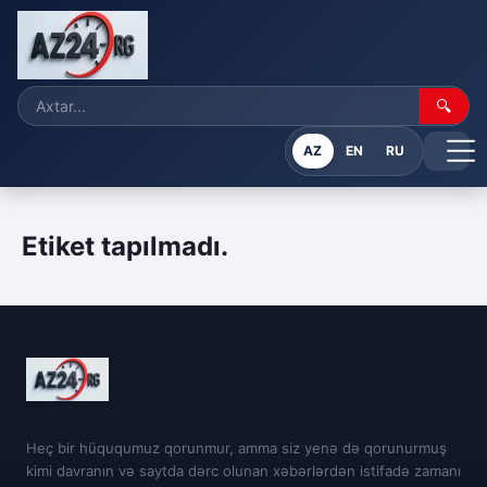
🔍
AZ
EN
RU
Etiket tapılmadı.
Heç bir hüququmuz qorunmur, amma siz yenə də qorunurmuş
kimi davranın və saytda dərc olunan xəbərlərdən istifadə zamanı