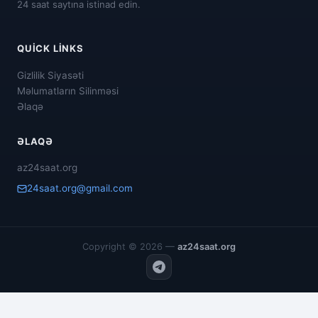
24 saat saytına istinad edin.
QUICK LINKS
Gizlilik Siyasəti
Məlumatların Silinməsi
Əlaqə
ƏLAQƏ
az24saat.org
24saat.org@gmail.com
Copyright © 2026 —
az24saat.org